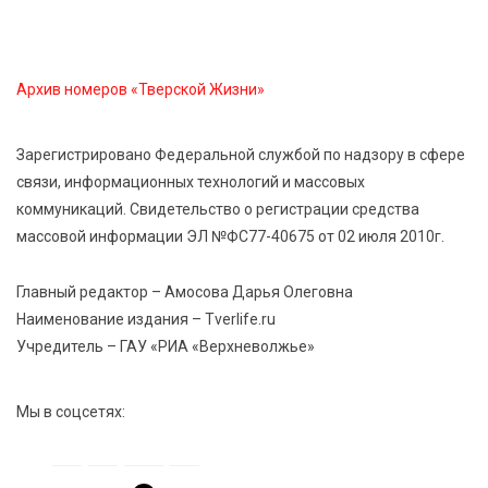
Золотой век “Горьковки”: как А. М. Кузнецова
изменила библиотечную жизнь Верхневолжья
Архив номеров «Тверской Жизни»
7 Авг 2026 15:30
279
«Россети Центр» отремонтировали почти 270
трансформаторных подстанций и более 146 км ЛЭП
Зарегистрировано Федеральной службой по надзору в сфере
в Тверской области
связи, информационных технологий и массовых
коммуникаций. Свидетельство о регистрации средства
7 Авг 2026 15:10
261
массовой информации ЭЛ №ФС77-40675 от 02 июля 2010г.
На Петербургском марафоне «Пушкин — Петербург»
появится новая беговая трасса для
Главный редактор – Амосова Дарья Олеговна
профессиональных спортсменов
Наименование издания – Tverlife.ru
Учредитель – ГАУ «РИА «Верхневолжье»
7 Авг 2026 15:02
1120
От звёздочек к чемпионам: в Твери отметили
Мы в соцсетях:
заслуги тренеров и атлетов