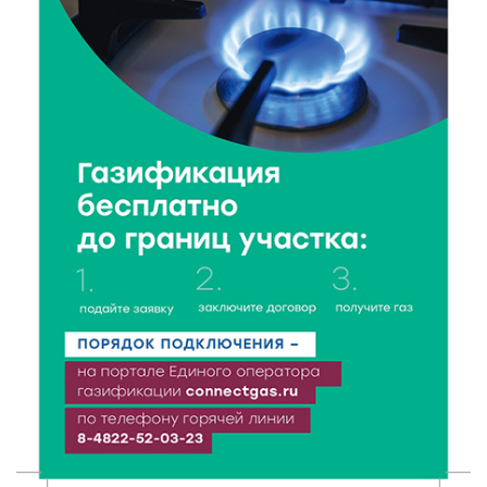
Зарядка со стражем порядка объединила детей в
«Чайке»
7 Авг 2026 18:02
345
В Нило-Столобенской пустыни началась
реставрация фасада исторической
Крестовоздвиженской церкви
7 Авг 2026 18:01
243
День арбуза отметили ребята в Андреапольском
Доме культуры
7 Авг 2026 17:02
287
Названы первые победители программы «Земский
работник культуры» в Тверской области
7 Авг 2026 16:32
478