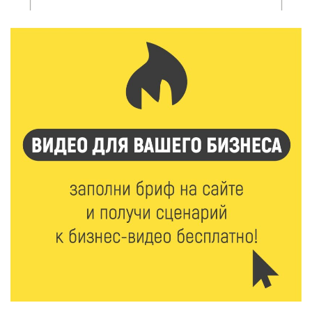
Без прав и лицензий: итоги проверки таксистов в
Твери
7 Авг 2026 16:02
434
Сладкая программа в Твери: дегустация мёда и
рассказ о жизни пчёл
7 Авг 2026 15:41
234
Открыт набор на программу амбассадоров для
студентов российских вузов
7 Авг 2026 15:37
222
Жителям Тверской области напомнили об
опасности домашних заготовок
7 Авг 2026 15:32
302