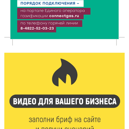
8 Авг 2026 12:12
1218
Более 40 миллионов на металлургию получил бизнес
Твери
8 Авг 2026 11:37
409
От теории до практики: в детских лагерях Тверской
области проходят «Дни безопасности»
8 Авг 2026 10:37
383
Арбуз без риска: на что обратить внимание при
покупке — советы Роскачества
8 Авг 2026 10:21
847
Виталий Королев рассказал о доступном спорте
для жителей Верхневолжья
8 Авг 2026 09:18
368