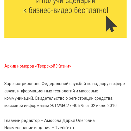
«Эстафету чемпионов» провели на площади
Оленинского Дома культуры
8 Авг 2026 07:58
455
В Нелидово открылся бассейн
8 Авг 2026 05:02
441
В Тверской области провели Арбузный книжный
Архив номеров «Тверской Жизни»
день
Зарегистрировано Федеральной службой по надзору в сфере
7 Авг 2026 23:02
548
связи, информационных технологий и массовых
В Тверской области стартовала четвертая смена:
коммуникаций. Свидетельство о регистрации средства
инспекторы ГИБДД напомнили школьникам
правила безопасности в автобусах
массовой информации ЭЛ №ФС77-40675 от 02 июля 2010г.
Главный редактор – Амосова Дарья Олеговна
Наименование издания – Tverlife.ru