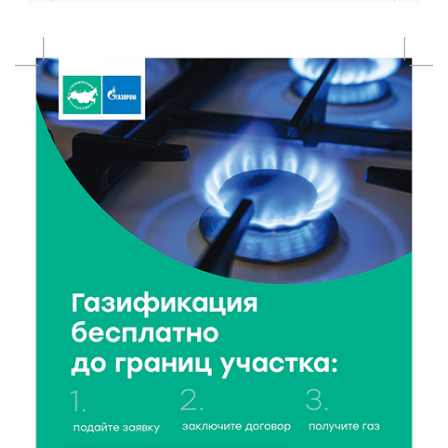
8 Авг 2026 14:23
283
Тверские экологи сняли на видео медвежий обед
8 Авг 2026 14:14
432
Виталий Королев запустил веловолну на Волге в
Калязине
8 Авг 2026 13:37
712
Чем удивит X Международный фестиваль «Калитка»
в 2026 году?
8 Авг 2026 12:37
408
Забыл вещи в транспорте? Рассказываем, что ждёт
пассажиров по новым правилам