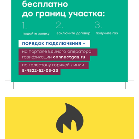
6 Авг 2026 16:28
390
Тверские «Романтики» покорили Витебск своей
хореографией
6 Авг 2026 16:08
466
Виталий Королев наградил строителей и
анонсировал новые проекты
6 Авг 2026 16:02
186
Объем выдачи ипотеки в России вырос на 38%
6 Авг 2026 16:01
231
Калининские футболисты представят Тверскую
область на всероссийском марафоне «Земля
спорта»