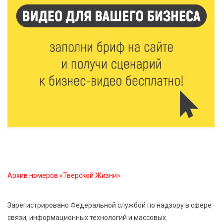
6 Авг 2026 15:48
530
Голубев проверил школы и детсады Зубцова к 1
сентября
6 Авг 2026 15:01
312
От Твери до Москвы: выставка художника
Владимира Васильева о героях СВО проходит в РГБ
6 Авг 2026 14:55
254
В Твери создали соединения для кормовых
добавок, повышающие продуктивность
сельхозживотных
Архив номеров «Тверской Жизни»
6 Авг 2026 14:01
287
Мультфильм своими руками: в Твери дети сняли
Зарегистрировано Федеральной службой по надзору в сфере
ленту по мотивам басни «Карась»
связи, информационных технологий и массовых