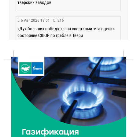
тверских заводов
6 Авг 2026 18:01
216
«Дух больших побед»: глава спорткомитета оценил
состояние СШОР по гребле в Твери
6 Авг 2026 17:01
275
День рождения Светофора: в детском саду № 6
прошел необычный урок безопасности
6 Авг 2026 16:41
417
В Твери пройдёт дополнительный день приёма в
колледжи
6 Авг 2026 16:37
241
Исследование: ежемесячная смена категорий
кешбэка создает волны спроса