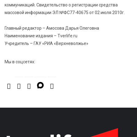
коммуникаций. Свидетельство о регистрации средства
6 Авг 2026 13:38
412
массовой информации ЭЛ №ФС77-40675 от 02 июля 2010г.
Виталий Королев: Тверская область станет
спортивной столицей России
Главный редактор – Амосова Дарья Олеговна
Наименование издания – Tverlife.ru
Учредитель – ГАУ «РИА «Верхневолжье»
Мы в соцсетях: