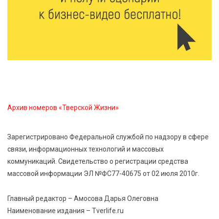
7 Авг 2026 15:37
222
Жителям Тверской области напомнили об
опасности домашних заготовок
7 Авг 2026 15:32
302
Золотой век “Горьковки”: как А. М. Кузнецова
изменила библиотечную жизнь Верхневолжья
Архив номеров «Тверской Жизни»
7 Авг 2026 15:30
279
«Россети Центр» отремонтировали почти 270
трансформаторных подстанций и более 146 км ЛЭП
Зарегистрировано Федеральной службой по надзору в сфере
в Тверской области
связи, информационных технологий и массовых
коммуникаций. Свидетельство о регистрации средства
7 Авг 2026 15:10
261
массовой информации ЭЛ №ФС77-40675 от 02 июля 2010г.
На Петербургском марафоне «Пушкин — Петербург»
появится новая беговая трасса для
Главный редактор – Амосова Дарья Олеговна
профессиональных спортсменов
Наименование издания – Tverlife.ru