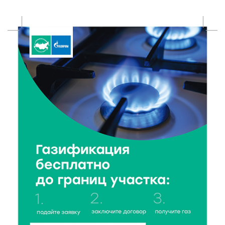
7 Авг 2026 18:52
511
В Ржеве чествовали работников строительной
отрасли
7 Авг 2026 18:10
144
Зарядка со стражем порядка объединила детей в
«Чайке»
7 Авг 2026 18:02
345
В Нило-Столобенской пустыни началась
реставрация фасада исторической
Крестовоздвиженской церкви
7 Авг 2026 18:01
232
День арбуза отметили ребята в Андреапольском
Доме культуры