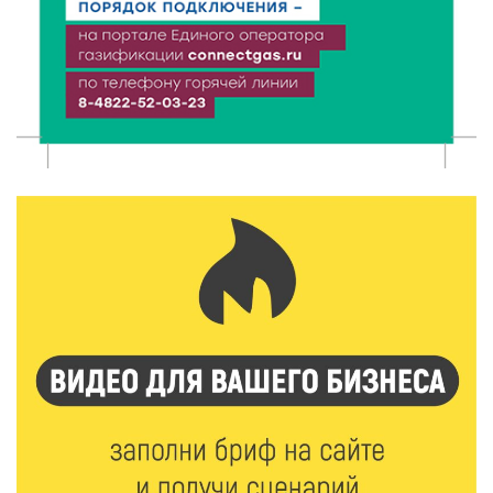
7 Авг 2026 17:02
274
Названы первые победители программы «Земский
работник культуры» в Тверской области
7 Авг 2026 16:32
467
Без прав и лицензий: итоги проверки таксистов в
Твери
7 Авг 2026 16:02
434
Сладкая программа в Твери: дегустация мёда и
рассказ о жизни пчёл
7 Авг 2026 15:41
234
Открыт набор на программу амбассадоров для
студентов российских вузов