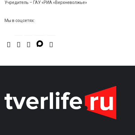
Учредитель – ГАУ «РИА «Верхневолжье»
7 Авг 2026 15:02
1107
От звёздочек к чемпионам: в Твери отметили
Мы в соцсетях:
заслуги тренеров и атлетов