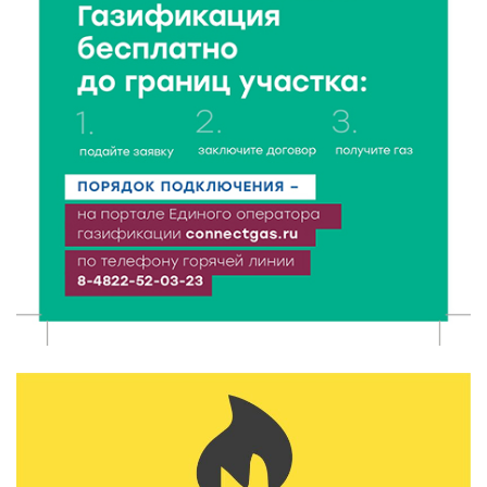
7 Авг 2026 18:02
399
В Нило-Столобенской пустыни началась
реставрация фасада исторической
Крестовоздвиженской церкви
7 Авг 2026 18:01
283
День арбуза отметили ребята в Андреапольском
Доме культуры
7 Авг 2026 17:02
320
Названы первые победители программы «Земский
работник культуры» в Тверской области
7 Авг 2026 16:32
547
Без прав и лицензий: итоги проверки таксистов в
Твери