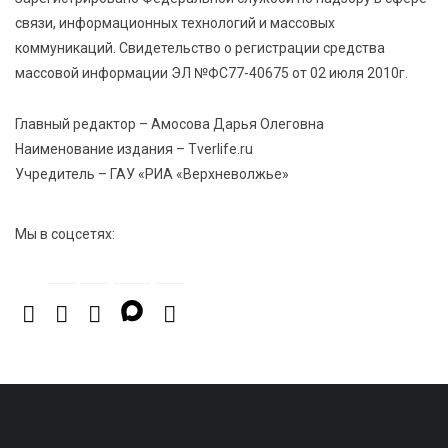
связи, информационных технологий и массовых
7 Авг 2026 15:30
301
коммуникаций. Свидетельство о регистрации средства
«Россети Центр» отремонтировали почти 270
массовой информации ЭЛ №ФС77-40675 от 02 июля 2010г.
трансформаторных подстанций и более 146 км ЛЭП
в Тверской области
Главный редактор – Амосова Дарья Олеговна
Наименование издания – Tverlife.ru
7 Авг 2026 15:10
307
Учредитель – ГАУ «РИА «Верхневолжье»
На Петербургском марафоне «Пушкин — Петербург»
появится новая беговая трасса для
профессиональных спортсменов
Мы в соцсетях: