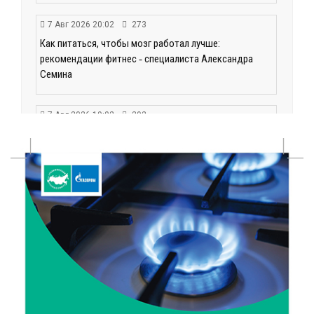
7 Авг 2026 20:02
273
Как питаться, чтобы мозг работал лучше:
рекомендации фитнес ‑ специалиста Александра
Семина
7 Авг 2026 19:02
292
Ботанические лаборатории в школах: Тверская
область запускает масштабный экопроект
7 Авг 2026 18:52
593
В Ржеве чествовали работников строительной
отрасли
7 Авг 2026 18:10
181
Зарядка со стражем порядка объединила детей в
«Чайке»