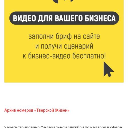
7 Авг 2026 16:02
516
Сладкая программа в Твери: дегустация мёда и
рассказ о жизни пчёл
7 Авг 2026 15:41
274
Открыт набор на программу амбассадоров для
студентов российских вузов
7 Авг 2026 15:37
265
Жителям Тверской области напомнили об
опасности домашних заготовок
7 Авг 2026 15:32
327
Архив номеров «Тверской Жизни»
Золотой век “Горьковки”: как А. М. Кузнецова
изменила библиотечную жизнь Верхневолжья
Зарегистрировано Федеральной службой по надзору в сфере