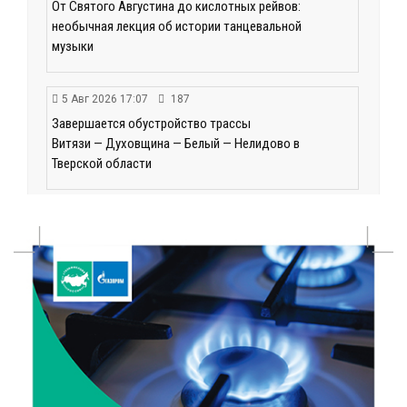
От Святого Августина до кислотных рейвов:
необычная лекция об истории танцевальной
музыки
5 Авг 2026 17:07
187
Завершается обустройство трассы
Витязи — Духовщина — Белый — Нелидово в
Тверской области
5 Авг 2026 16:32
256
«Зарядка со стражем порядка»: как в Нелидово
приобщают детей к здоровому образу жизни
5 Авг 2026 16:02
226
Спорт и дисциплина: транспортные полицейские
Вышнего Волочка провели зарядку для школьников