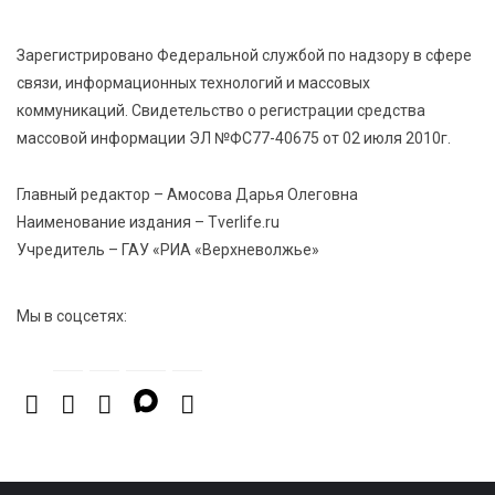
Зарегистрировано Федеральной службой по надзору в сфере
5 Авг 2026 13:02
389
связи, информационных технологий и массовых
Рекорд года: в июле в России продали 122,1 тыс.
коммуникаций. Свидетельство о регистрации средства
новых легковых авто
массовой информации ЭЛ №ФС77-40675 от 02 июля 2010г.
5 Авг 2026 12:32
250
Главный редактор – Амосова Дарья Олеговна
Первый в регионе: Вышневолоцкий драматический
Наименование издания – Tverlife.ru
театр стартует с яркой премьеры
Учредитель – ГАУ «РИА «Верхневолжье»
Мы в соцсетях: