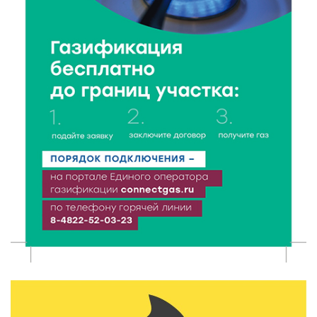
5 Авг 2026 15:56
312
Виталий Королев дал старт новым туристическим
проектам в регионе
5 Авг 2026 15:32
231
В Калининском округе отметят День
физкультурника масштабной Спартакиадой
5 Авг 2026 15:25
187
Около 2300 учащихся школ и колледжей прошли
обучение в УМЦ «Авангард» при ВУЦ ТвГТУ
5 Авг 2026 15:02
275
От детских зон до полётов на шарах: в парке
«Гришкино» готовят масштабный праздник
5 Авг 2026 14:44
162