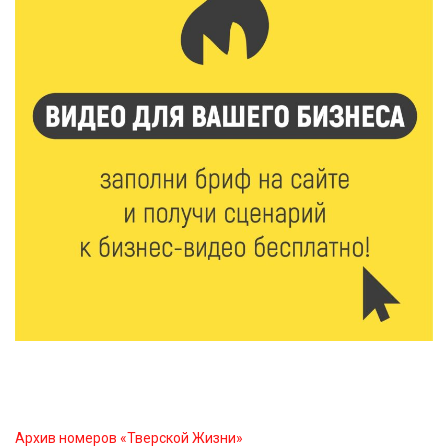
Россияне полюбили «раскладушки» и «книжки»
5 Авг 2026 14:32
256
Топ-4 направлений: какие специальности стали
самыми популярными у абитуриентов в 2026 году
5 Авг 2026 14:02
903
В Введенской церкви Торжка завершился важный
этап реставрации
5 Авг 2026 13:32
264
Строки, согревающие сердце»: тверские поэты
передали сборники стихов в зону СВО
5 Авг 2026 13:13
341
Виталий Королев поздравил победительниц
Архив номеров «Тверской Жизни»
«Большой перемены»