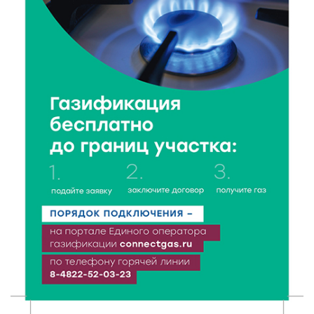
7 Авг 2026 22:02
260
Новые правила РЖД: пассажиров начнут
информировать об изменениях маршрута в
цифровом формате
7 Авг 2026 21:02
363
Социальный фонд РФ представил актуальные
данные о численности пенсионеров
7 Авг 2026 20:02
296
Как питаться, чтобы мозг работал лучше:
рекомендации фитнес ‑ специалиста Александра
Семина
7 Авг 2026 19:02
316
Ботанические лаборатории в школах: Тверская