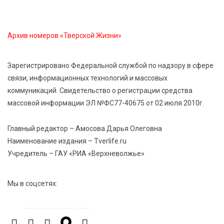
Доме культуры
Архив номеров «Тверской Жизни»
7 Авг 2026 17:02
360
Названы первые победители программы «Земский
работник культуры» в Тверской области
Зарегистрировано Федеральной службой по надзору в сфере
связи, информационных технологий и массовых
коммуникаций. Свидетельство о регистрации средства
7 Авг 2026 16:32
597
массовой информации ЭЛ №ФС77-40675 от 02 июля 2010г.
Без прав и лицензий: итоги проверки таксистов в
Твери
Главный редактор – Амосова Дарья Олеговна
Наименование издания – Tverlife.ru
7 Авг 2026 16:02
555
Учредитель – ГАУ «РИА «Верхневолжье»
Сладкая программа в Твери: дегустация мёда и
рассказ о жизни пчёл
Мы в соцсетях:
7 Авг 2026 15:41
296
Открыт набор на программу амбассадоров для
студентов российских вузов