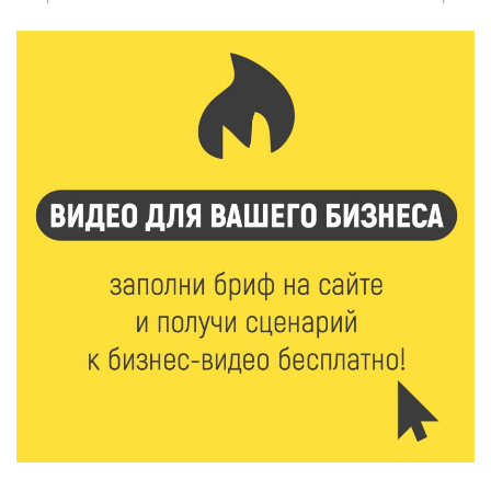
область запускает масштабный экопроект
7 Авг 2026 18:52
631
В Ржеве чествовали работников строительной
отрасли
7 Авг 2026 18:10
196
Зарядка со стражем порядка объединила детей в
«Чайке»
7 Авг 2026 18:02
456
В Нило-Столобенской пустыни началась
реставрация фасада исторической
Крестовоздвиженской церкви
7 Авг 2026 18:01
322
День арбуза отметили ребята в Андреапольском