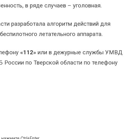
нность, в ряде случаев – уголовная.
сти разработала алгоритм действий для
 беспилотного летательного аппарата.
елефону
«112»
или в дежурные службы УМВД
Б России по Тверской области по телефону
и нажмите
Ctrl+Enter
.