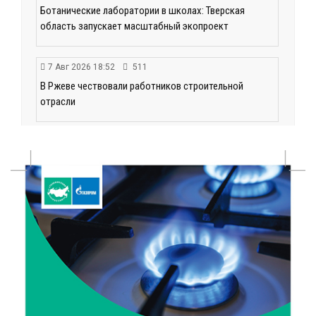
Ботанические лаборатории в школах: Тверская
область запускает масштабный экопроект
7 Авг 2026 18:52
511
В Ржеве чествовали работников строительной
отрасли
7 Авг 2026 18:10
144
Зарядка со стражем порядка объединила детей в
«Чайке»
7 Авг 2026 18:02
345
В Нило-Столобенской пустыни началась
реставрация фасада исторической
Крестовоздвиженской церкви
7 Авг 2026 18:01
189