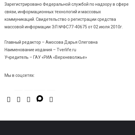
На Петербургском марафоне «Пушкин — Петербург»
Зарегистрировано Федеральной службой по надзору в сфере
появится новая беговая трасса для
связи, информационных технологий и массовых
профессиональных спортсменов
коммуникаций. Свидетельство о регистрации средства
массовой информации ЭЛ №ФС77-40675 от 02 июля 2010г.
7 Авг 2026 15:02
1079
От звёздочек к чемпионам: в Твери отметили
Главный редактор – Амосова Дарья Олеговна
заслуги тренеров и атлетов
Наименование издания – Tverlife.ru
Учредитель – ГАУ «РИА «Верхневолжье»
7 Авг 2026 14:46
243
Медицина стала самым популярным направлением у
Мы в соцсетях:
абитуриентов в 2026 году