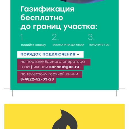
День арбуза отметили ребята в Андреапольском
Доме культуры
7 Авг 2026 17:02
274
Названы первые победители программы «Земский
работник культуры» в Тверской области
7 Авг 2026 16:32
467
Без прав и лицензий: итоги проверки таксистов в
Твери
7 Авг 2026 16:02
434
Сладкая программа в Твери: дегустация мёда и
рассказ о жизни пчёл
7 Авг 2026 15:41
208