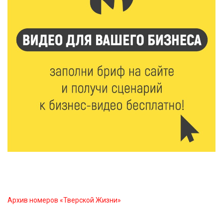
Открыт набор на программу амбассадоров для
студентов российских вузов
7 Авг 2026 15:37
208
Жителям Тверской области напомнили об
опасности домашних заготовок
7 Авг 2026 15:32
302
Золотой век “Горьковки”: как А. М. Кузнецова
изменила библиотечную жизнь Верхневолжья
7 Авг 2026 15:30
264
«Россети Центр» отремонтировали почти 270
трансформаторных подстанций и более 146 км ЛЭП
в Тверской области
Архив номеров «Тверской Жизни»
7 Авг 2026 15:10
249