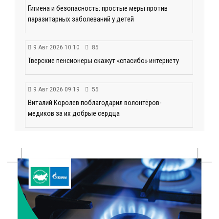
Гигиена и безопасность: простые меры против
паразитарных заболеваний у детей
9 Авг 2026 10:10
85
Тверские пенсионеры скажут «спасибо» интернету
9 Авг 2026 09:19
55
Виталий Королев поблагодарил волонтёров-
медиков за их добрые сердца
8 Авг 2026 20:37
350
В Твери росгвардейцы отметили День
физкультурника турниром по настольному теннису
8 Авг 2026 19:37
401
Когда тренироваться в жару: тренер дал чёткие
рекомендации по безопасным занятиям на улице