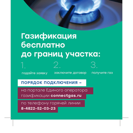
8 Авг 2026 18:37
348
Дороги становятся лучше: в Калининском округе
продолжается масштабный ремонт
8 Авг 2026 17:37
653
Защита с первых дней: почему так важна
вакцинация новорождённых
8 Авг 2026 17:17
585
Виталий Королев поздравил ветерана из Твери со
100-летием
8 Авг 2026 16:37
413
20 гектаров под борщевиком: в Вышневолоцком
округе выявили нарушения на сельхозучастке