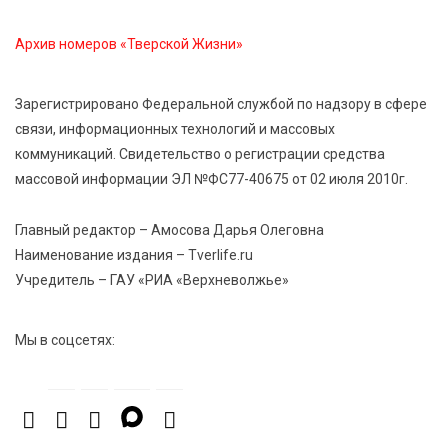
Чем удивит X Международный фестиваль «Калитка»
Архив номеров «Тверской Жизни»
в 2026 году?
Зарегистрировано Федеральной службой по надзору в сфере
8 Авг 2026 12:37
479
связи, информационных технологий и массовых
Забыл вещи в транспорте? Рассказываем, что ждёт
коммуникаций. Свидетельство о регистрации средства
пассажиров по новым правилам
массовой информации ЭЛ №ФС77-40675 от 02 июля 2010г.
Главный редактор – Амосова Дарья Олеговна
Наименование издания – Tverlife.ru
Учредитель – ГАУ «РИА «Верхневолжье»
Мы в соцсетях: