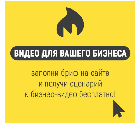
8 Авг 2026 15:37
359
Светофор, ЮИДовцы и ГИБДД: в Ржевском округе
напомнили о важности дорожной дисциплины
8 Авг 2026 14:37
391
Педагог детского сада Святой Анны
Кашинской — лауреат всероссийского конкурса
8 Авг 2026 14:23
329
Тверские экологи сняли на видео медвежий обед
8 Авг 2026 14:14
566
Виталий Королев запустил веловолну на Волге в
Калязине
8 Авг 2026 13:37
894