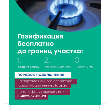
7 Авг 2026 19:02
199
Ботанические лаборатории в школах: Тверская
область запускает масштабный экопроект
7 Авг 2026 18:52
432
В Ржеве чествовали работников строительной
отрасли
7 Авг 2026 18:10
117
Зарядка со стражем порядка объединила детей в
«Чайке»
7 Авг 2026 18:02
305
В Нило-Столобенской пустыни началась
реставрация фасада исторической
Крестовоздвиженской церкви