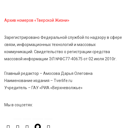
Открыт набор на программу амбассадоров для
студентов российских вузов
Архив номеров «Тверской Жизни»
7 Авг 2026 15:37
181
Жителям Тверской области напомнили об
Зарегистрировано Федеральной службой по надзору в сфере
опасности домашних заготовок
связи, информационных технологий и массовых
коммуникаций. Свидетельство о регистрации средства
массовой информации ЭЛ №ФС77-40675 от 02 июля 2010г.
7 Авг 2026 15:32
188
Золотой век “Горьковки”: как А. М. Кузнецова
изменила библиотечную жизнь Верхневолжья
Главный редактор – Амосова Дарья Олеговна
Наименование издания – Tverlife.ru
Учредитель – ГАУ «РИА «Верхневолжье»
7 Авг 2026 15:30
166
«Россети Центр» отремонтировали почти 270
трансформаторных подстанций и более 146 км ЛЭП
Мы в соцсетях:
в Тверской области
7 Авг 2026 15:10
209