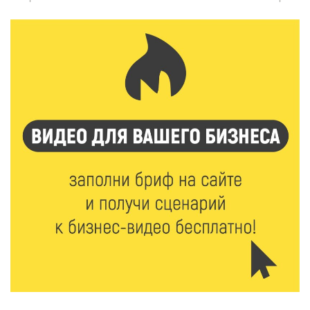
7 Авг 2026 18:01
163
День арбуза отметили ребята в Андреапольском
Доме культуры
7 Авг 2026 17:02
210
Названы первые победители программы «Земский
работник культуры» в Тверской области
7 Авг 2026 16:32
368
Без прав и лицензий: итоги проверки таксистов в
Твери
7 Авг 2026 16:02
354
Сладкая программа в Твери: дегустация мёда и
рассказ о жизни пчёл
7 Авг 2026 15:41
182