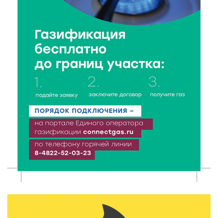
Поддержка и знания: в Рамешках обсудили
тонкости грудного вскармливания
9 Авг 2026 12:13
329
От проекта к проекту: в Твери самозанятость чаще
воспринимают как временную меру
9 Авг 2026 12:12
576
Бологовские школьники доказали чистоту воздуха
в парке
9 Авг 2026 11:13
318
Гигиена и безопасность: простые меры против
паразитарных заболеваний у детей
9 Авг 2026 10:10
2058
Тверские пенсионеры скажут «спасибо» интернету