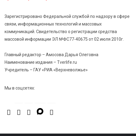
8 Авг 2026 17:37
1087
Зарегистрировано Федеральной службой по надзору в сфере
Защита с первых дней: почему так важна
связи, информационных технологий и массовых
вакцинация новорождённых
коммуникаций. Свидетельство о регистрации средства
массовой информации ЭЛ №ФС77-40675 от 02 июля 2010г.
8 Авг 2026 17:17
984
Виталий Королев поздравил ветерана из Твери со
Главный редактор – Амосова Дарья Олеговна
100-летием
Наименование издания – Tverlife.ru
Учредитель – ГАУ «РИА «Верхневолжье»
Мы в соцсетях: