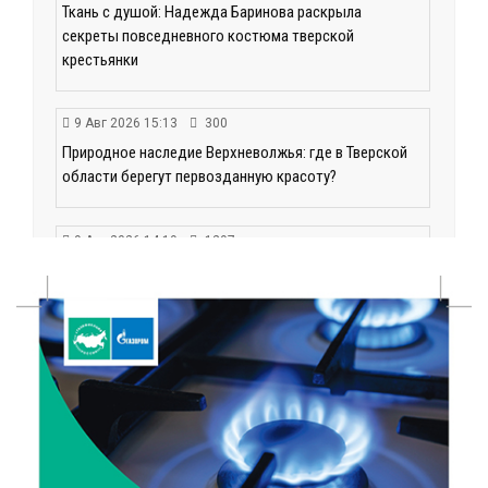
Ткань с душой: Надежда Баринова раскрыла
секреты повседневного костюма тверской
крестьянки
9 Авг 2026 15:13
300
Природное наследие Верхневолжья: где в Тверской
области берегут первозданную красоту?
9 Авг 2026 14:19
1297
Тверские компании могут получить грант до 30 млн
рублей
9 Авг 2026 14:13
276
Вышневолоцкий музей раскроет малоизвестные
страницы биографии Муслима Магомаева
9 Авг 2026 13:13
408