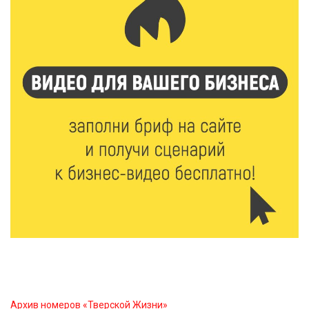
9 Авг 2026 09:19
577
Виталий Королев поблагодарил волонтёров-
медиков за их добрые сердца
8 Авг 2026 20:37
532
В Твери росгвардейцы отметили День
физкультурника турниром по настольному теннису
8 Авг 2026 19:37
574
Когда тренироваться в жару: тренер дал чёткие
рекомендации по безопасным занятиям на улице
8 Авг 2026 18:37
550
Дороги становятся лучше: в Калининском округе
продолжается масштабный ремонт
Архив номеров «Тверской Жизни»