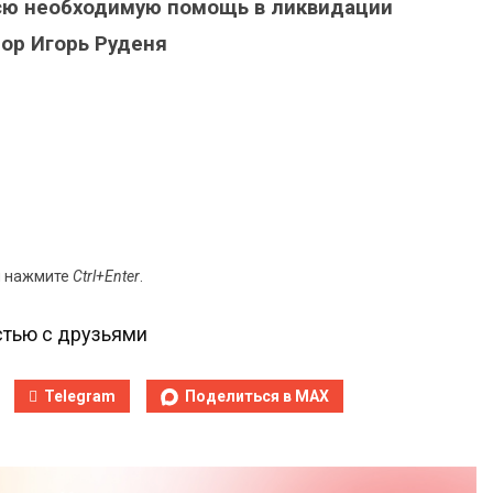
 всю необходимую помощь в ликвидации
тор Игорь Руденя
и нажмите
Ctrl+Enter
.
тью с друзьями
Telegram
Поделиться в MAX