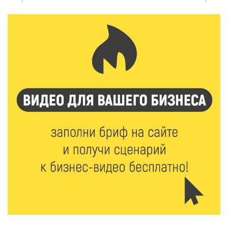
6 Авг 2026 16:41
495
В Твери пройдёт дополнительный день приёма в
колледжи
6 Авг 2026 16:37
281
Исследование: ежемесячная смена категорий
кешбэка создает волны спроса
6 Авг 2026 16:28
459
Тверские «Романтики» покорили Витебск своей
хореографией
6 Авг 2026 16:08
519
Виталий Королев наградил строителей и
анонсировал новые проекты