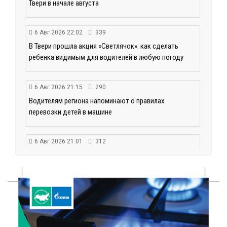
Твери в начале августа
6 Авг 2026 22:02
339
В Твери прошла акция «Светлячок»: как сделать
ребенка видимым для водителей в любую погоду
6 Авг 2026 21:15
290
Водителям региона напоминают о правилах
перевозки детей в машине
6 Авг 2026 21:01
312
Триумф на воде: Тверская область взяла 13 медалей
и командный зачёт первенства России по гребле
6 Авг 2026 20:01
477
Тверские школьники покорили Дальний Восток:
итоги смены в ВДЦ «Океан»