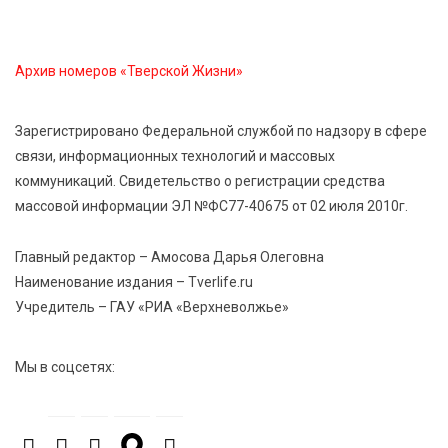
6 Авг 2026 16:02
232
Объем выдачи ипотеки в России вырос на 38%
Архив номеров «Тверской Жизни»
6 Авг 2026 16:01
255
Калининские футболисты представят Тверскую
Зарегистрировано Федеральной службой по надзору в сфере
область на всероссийском марафоне «Земля
связи, информационных технологий и массовых
спорта»
коммуникаций. Свидетельство о регистрации средства
массовой информации ЭЛ №ФС77-40675 от 02 июля 2010г.
6 Авг 2026 15:48
608
Голубев проверил школы и детсады Зубцова к 1
Главный редактор – Амосова Дарья Олеговна
сентября
Наименование издания – Tverlife.ru
Учредитель – ГАУ «РИА «Верхневолжье»
6 Авг 2026 15:01
353
От Твери до Москвы: выставка художника
Мы в соцсетях:
Владимира Васильева о героях СВО проходит в РГБ
6 Авг 2026 14:55
300