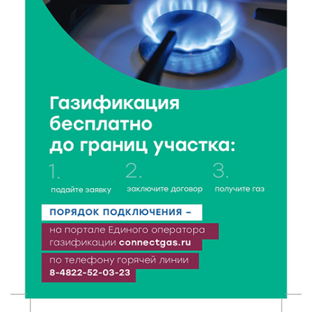
6 Авг 2026 19:01
477
Забота о пациентах и врачах: в ГКБ №7 стало ещё
комфортнее
6 Авг 2026 18:18
337
Большие деньги для большой модернизации
тверских заводов
6 Авг 2026 18:01
266
«Дух больших побед»: глава спорткомитета оценил
состояние СШОР по гребле в Твери
6 Авг 2026 17:01
322
День рождения Светофора: в детском саду № 6
прошел необычный урок безопасности