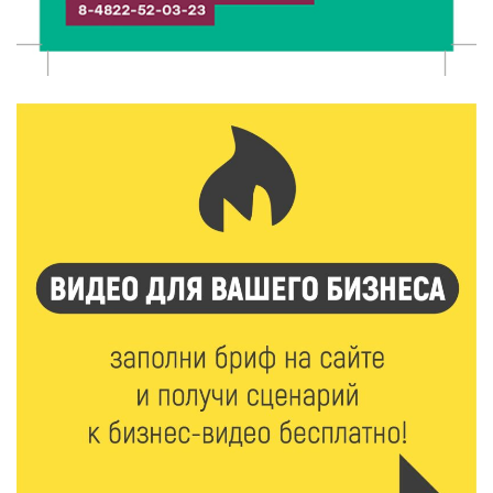
В Твери открываются две масштабные выставки
известных художников
5 Авг 2026 23:02
442
В парке Твери прошла познавательная акция от
Госавтоинспекции
5 Авг 2026 22:02
400
Названы самые грамотные профессии по итогам
«Тотального диктанта»
5 Авг 2026 21:02
394
От детских площадок до спортивных арен: в
Калининском округе подвели итоги программы
поддержки местных инициатив
5 Авг 2026 20:02
306