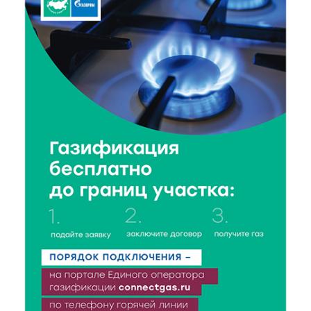
Как правильно сжигать мусор на участке: советы
спасателей жителям Тверской области
6 Авг 2026 10:01
133
Спорт, энергия и мастер-классы: в Твери прошла
акция «Зарядка со стражем порядка»
6 Авг 2026 09:01
159
От хип-хопа до латины: как провести вечер 6
августа с пользой и драйвом
6 Авг 2026 08:40
163
Переменная облачность и кратковременный
дождь: что ждёт жителей Тверской области
сегодня
6 Авг 2026 08:10
229