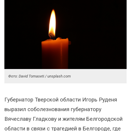
Фото: David Tomaseti / unsplash.com
Губернатор Тверской области Игорь Руденя
выразил соболезнования губернатору
Вячеславу Гладкову и жителям Белгородской
области в связи с трагедией в Белгороде, где