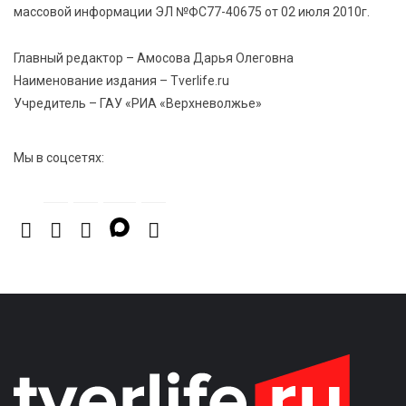
массовой информации ЭЛ №ФС77-40675 от 02 июля 2010г.
8 Авг 2026 17:17
1015
Виталий Королев поздравил ветерана из Твери со
Главный редактор – Амосова Дарья Олеговна
100-летием
Наименование издания – Tverlife.ru
Учредитель – ГАУ «РИА «Верхневолжье»
Мы в соцсетях: