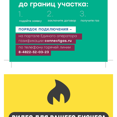
От проекта к проекту: в Твери самозанятость чаще
воспринимают как временную меру
9 Авг 2026 12:12
603
Бологовские школьники доказали чистоту воздуха
в парке
9 Авг 2026 11:13
334
Гигиена и безопасность: простые меры против
паразитарных заболеваний у детей
9 Авг 2026 10:10
2226
Тверские пенсионеры скажут «спасибо» интернету
9 Авг 2026 09:19
603
Виталий Королев поблагодарил волонтёров-
медиков за их добрые сердца