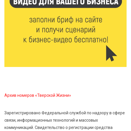
8 Авг 2026 20:37
546
В Твери росгвардейцы отметили День
физкультурника турниром по настольному теннису
8 Авг 2026 19:37
599
Когда тренироваться в жару: тренер дал чёткие
рекомендации по безопасным занятиям на улице
8 Авг 2026 18:37
562
Дороги становятся лучше: в Калининском округе
продолжается масштабный ремонт
Архив номеров «Тверской Жизни»
8 Авг 2026 17:37
1118
Зарегистрировано Федеральной службой по надзору в сфере
Защита с первых дней: почему так важна
связи, информационных технологий и массовых
вакцинация новорождённых
коммуникаций. Свидетельство о регистрации средства