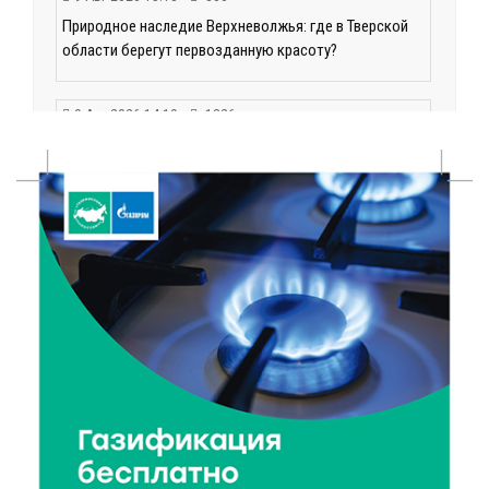
Природное наследие Верхневолжья: где в Тверской
области берегут первозданную красоту?
9 Авг 2026 14:19
1326
Тверские компании могут получить грант до 30 млн
рублей
9 Авг 2026 14:13
287
Вышневолоцкий музей раскроет малоизвестные
страницы биографии Муслима Магомаева
9 Авг 2026 13:13
424
Поддержка и знания: в Рамешках обсудили
тонкости грудного вскармливания
9 Авг 2026 12:13
345