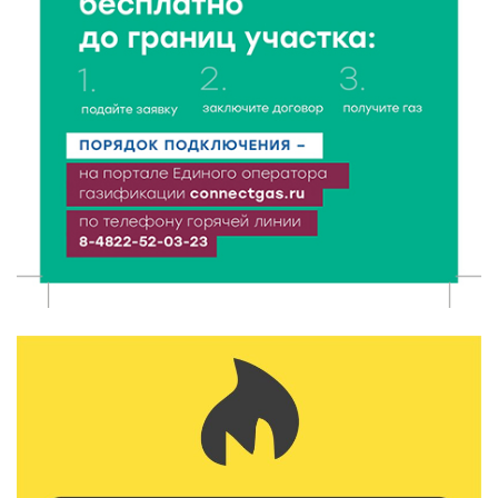
8 Авг 2026 18:37
348
Дороги становятся лучше: в Калининском округе
продолжается масштабный ремонт
8 Авг 2026 17:37
653
Защита с первых дней: почему так важна
вакцинация новорождённых
8 Авг 2026 17:17
585
Виталий Королев поздравил ветерана из Твери со
100-летием
8 Авг 2026 16:37
413
20 гектаров под борщевиком: в Вышневолоцком
округе выявили нарушения на сельхозучастке
8 Авг 2026 15:37
359