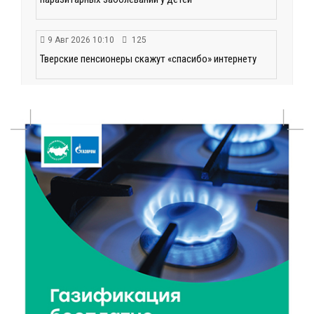
9 Авг 2026 10:10
125
Тверские пенсионеры скажут «спасибо» интернету
9 Авг 2026 09:19
55
Виталий Королев поблагодарил волонтёров-
медиков за их добрые сердца
8 Авг 2026 20:37
350
В Твери росгвардейцы отметили День
физкультурника турниром по настольному теннису
8 Авг 2026 19:37
401
Когда тренироваться в жару: тренер дал чёткие
рекомендации по безопасным занятиям на улице