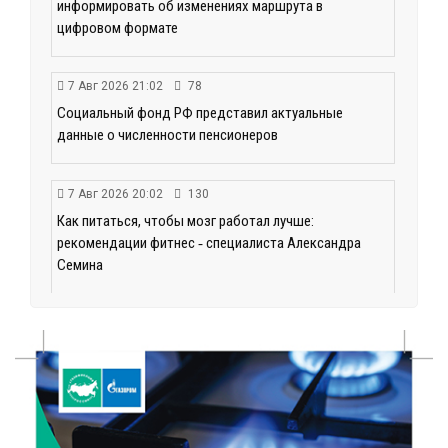
информировать об изменениях маршрута в
цифровом формате
7 Авг 2026 21:02
78
Социальный фонд РФ представил актуальные
данные о численности пенсионеров
7 Авг 2026 20:02
130
Как питаться, чтобы мозг работал лучше:
рекомендации фитнес ‑ специалиста Александра
Семина
7 Авг 2026 19:02
148
Ботанические лаборатории в школах: Тверская
область запускает масштабный экопроект
7 Авг 2026 18:52
340