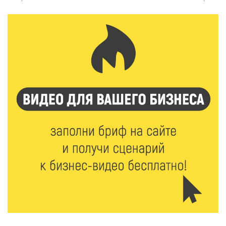
Названы первые победители программы «Земский
работник культуры» в Тверской области
7 Авг 2026 16:32
287
Без прав и лицензий: итоги проверки таксистов в
Твери
7 Авг 2026 16:02
265
Сладкая программа в Твери: дегустация мёда и
рассказ о жизни пчёл
7 Авг 2026 15:41
141
Открыт набор на программу амбассадоров для
студентов российских вузов
7 Авг 2026 15:37
159
Жителям Тверской области напомнили об