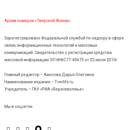
опасности домашних заготовок
Архив номеров «Тверской Жизни»
7 Авг 2026 15:32
164
Золотой век “Горьковки”: как А. М. Кузнецова
изменила библиотечную жизнь Верхневолжья
Зарегистрировано Федеральной службой по надзору в сфере
связи, информационных технологий и массовых
коммуникаций. Свидетельство о регистрации средства
7 Авг 2026 15:30
137
массовой информации ЭЛ №ФС77-40675 от 02 июля 2010г.
«Россети Центр» отремонтировали почти 270
трансформаторных подстанций и более 146 км ЛЭП
в Тверской области
Главный редактор – Амосова Дарья Олеговна
Наименование издания – Tverlife.ru
Учредитель – ГАУ «РИА «Верхневолжье»
7 Авг 2026 15:10
141
На Петербургском марафоне «Пушкин — Петербург»
появится новая беговая трасса для
Мы в соцсетях:
профессиональных спортсменов
7 Авг 2026 15:02
931