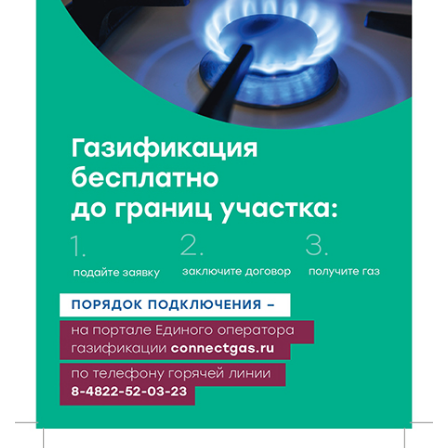
В Ржеве чествовали работников строительной
отрасли
7 Авг 2026 18:10
87
Зарядка со стражем порядка объединила детей в
«Чайке»
7 Авг 2026 18:02
277
В Нило-Столобенской пустыни началась
реставрация фасада исторической
Крестовоздвиженской церкви
7 Авг 2026 18:01
124
День арбуза отметили ребята в Андреапольском
Доме культуры
7 Авг 2026 17:02
168