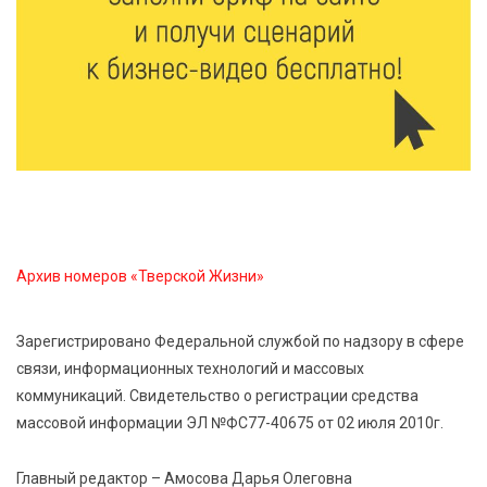
Уйти красиво: как жители Твери расстаются с
работодателями
6 Авг 2026 11:25
228
В Твери обновили отделение гнойной хирургии
6 Авг 2026 11:01
211
Как правильно сжигать мусор на участке: советы
спасателей жителям Тверской области
Архив номеров «Тверской Жизни»
6 Авг 2026 10:01
167
Спорт, энергия и мастер-классы: в Твери прошла
Зарегистрировано Федеральной службой по надзору в сфере
акция «Зарядка со стражем порядка»
связи, информационных технологий и массовых
коммуникаций. Свидетельство о регистрации средства
6 Авг 2026 09:01
205
массовой информации ЭЛ №ФС77-40675 от 02 июля 2010г.
От хип-хопа до латины: как провести вечер 6
августа с пользой и драйвом
Главный редактор – Амосова Дарья Олеговна