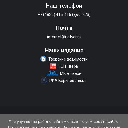
Наш телефон
+7 (4822) 415-416 (доб. 223)
Почта
internet@riatver.ru
Наши издания
Тверские ведомости
ТОП Тверь
МК в Твери
РИА Верхневолжье
О портале
Размещение рекламы
Контакты
Для улучшения работы сайта мы используем cookie файлы.
Продолжая работу с сайтом, Вы разрешаете использование
Политика конфиденциальности