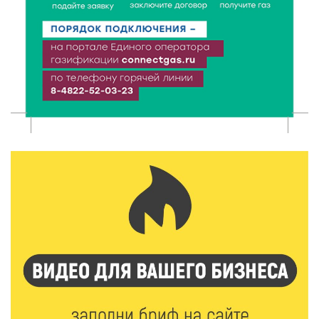
спортивной столицей России
6 Авг 2026 13:02
214
Рынок труда 2026: где в Тверской области самые
высокие зарплаты и как изменились доходы
6 Авг 2026 12:43
1719
Водителям автобусов в Тверской области
компенсируют ипотеку
6 Авг 2026 12:01
155
Развитие надпрофессиональных компетенций:
студенческий актив ТвГМУ посетил культурную
столицу России
6 Авг 2026 11:31
232