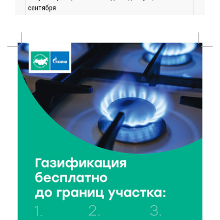
сентября
6 Авг 2026 15:01
118
От Твери до Москвы: выставка художника
Владимира Васильева о героях СВО проходит в РГБ
6 Авг 2026 14:55
92
В Твери создали соединения для кормовых
добавок, повышающие продуктивность
сельхозживотных
6 Авг 2026 14:01
146
Мультфильм своими руками: в Твери дети сняли
ленту по мотивам басни «Карась»
6 Авг 2026 13:38
178
Виталий Королев: Тверская область станет