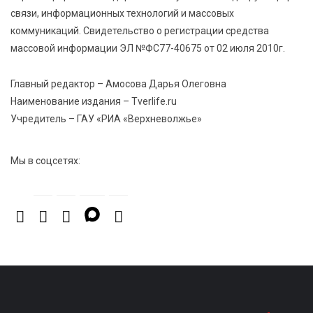
Дороги становятся лучше: в Калининском округе
связи, информационных технологий и массовых
продолжается масштабный ремонт
коммуникаций. Свидетельство о регистрации средства
массовой информации ЭЛ №ФС77-40675 от 02 июля 2010г.
8 Авг 2026 17:37
1162
Защита с первых дней: почему так важна
Главный редактор – Амосова Дарья Олеговна
вакцинация новорождённых
Наименование издания – Tverlife.ru
Учредитель – ГАУ «РИА «Верхневолжье»
Мы в соцсетях: