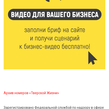
9 Авг 2026 10:10
2524
Тверские пенсионеры скажут «спасибо» интернету
9 Авг 2026 09:19
637
Виталий Королев поблагодарил волонтёров-
медиков за их добрые сердца
8 Авг 2026 20:37
559
В Твери росгвардейцы отметили День
физкультурника турниром по настольному теннису
8 Авг 2026 19:37
611
Когда тренироваться в жару: тренер дал чёткие
рекомендации по безопасным занятиям на улице
Архив номеров «Тверской Жизни»
8 Авг 2026 18:37
578
Зарегистрировано Федеральной службой по надзору в сфере