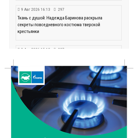
9 Авг 2026 16:13
297
Ткань с душой: Надежда Баринова раскрыла
секреты повседневного костюма тверской
крестьянки
9 Авг 2026 15:13
327
Природное наследие Верхневолжья: где в Тверской
области берегут первозданную красоту?
9 Авг 2026 14:19
1423
Тверские компании могут получить грант до 30 млн
рублей
9 Авг 2026 14:13
301
Вышневолоцкий музей раскроет малоизвестные
страницы биографии Муслима Магомаева