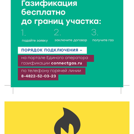
9 Авг 2026 13:13
438
Поддержка и знания: в Рамешках обсудили
тонкости грудного вскармливания
9 Авг 2026 12:13
372
От проекта к проекту: в Твери самозанятость чаще
воспринимают как временную меру
9 Авг 2026 12:12
675
Бологовские школьники доказали чистоту воздуха
в парке
9 Авг 2026 11:13
359
Гигиена и безопасность: простые меры против
паразитарных заболеваний у детей