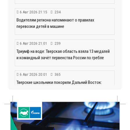
6 Авг 2026 21:15
234
Водителям региона напоминают о правилах
перевозки детей в машине
6 Авг 2026 21:01
239
Триумф на воде: Тверская область взяла 13 медалей
и командный зачёт первенства России по гребле
6 Авг 2026 20:01
365
Тверские школьники покорили Дальний Восток:
итоги смены в ВДЦ «Океан»
6 Авг 2026 19:01
333
Забота о пациентах и врачах: в ГКБ №7 стало ещё
комфортнее