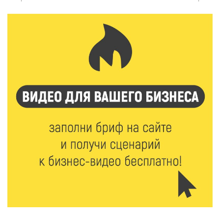
6 Авг 2026 16:37
241
Исследование: ежемесячная смена категорий
кешбэка создает волны спроса
6 Авг 2026 16:28
362
Тверские «Романтики» покорили Витебск своей
хореографией
6 Авг 2026 16:08
423
Виталий Королев наградил строителей и
анонсировал новые проекты
6 Авг 2026 16:02
186
Объем выдачи ипотеки в России вырос на 38%
6 Авг 2026 16:01
217
Калининские футболисты представят Тверскую