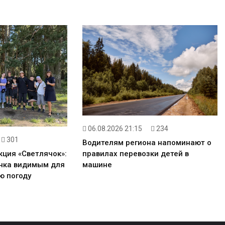
06.08.2026 21:15
234
301
Водителям региона напоминают о
правилах перевозки детей в
кция «Светлячок»:
машине
енка видимым для
ю погоду