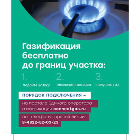
6 Авг 2026 18:18
296
Большие деньги для большой модернизации
тверских заводов
6 Авг 2026 18:01
204
«Дух больших побед»: глава спорткомитета оценил
состояние СШОР по гребле в Твери
6 Авг 2026 17:01
225
День рождения Светофора: в детском саду № 6
прошел необычный урок безопасности
6 Авг 2026 16:41
388
В Твери пройдёт дополнительный день приёма в
колледжи