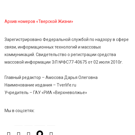
область на всероссийском марафоне «Земля
спорта»
Архив номеров «Тверской Жизни»
6 Авг 2026 15:48
503
Голубев проверил школы и детсады Зубцова к 1
Зарегистрировано Федеральной службой по надзору в сфере
сентября
связи, информационных технологий и массовых
коммуникаций. Свидетельство о регистрации средства
6 Авг 2026 15:01
296
массовой информации ЭЛ №ФС77-40675 от 02 июля 2010г.
От Твери до Москвы: выставка художника
Владимира Васильева о героях СВО проходит в РГБ
Главный редактор – Амосова Дарья Олеговна
Наименование издания – Tverlife.ru
Учредитель – ГАУ «РИА «Верхневолжье»
6 Авг 2026 14:55
254
В Твери создали соединения для кормовых
добавок, повышающие продуктивность
Мы в соцсетях:
сельхозживотных
6 Авг 2026 14:01
272