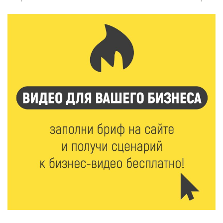
5 Авг 2026 21:02
365
От детских площадок до спортивных арен: в
Калининском округе подвели итоги программы
поддержки местных инициатив
5 Авг 2026 20:02
292
Большая гонка на Волге: 8 августа Калязин станет
центром всероссийского велоспорта
5 Авг 2026 19:02
383
Туристический азарт и командный дух: в
Максатихинском округе завершился молодёжный
фестиваль
5 Авг 2026 18:42
333
Виталий Королев: 58 пространств благоустроят в
Верхневолжье