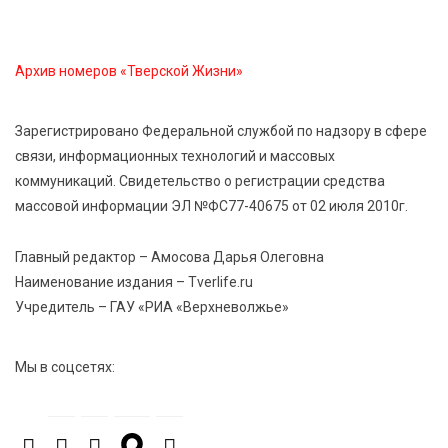
5 Авг 2026 18:07
578
Архив номеров «Тверской Жизни»
От Святого Августина до кислотных рейвов:
необычная лекция об истории танцевальной
музыки
Зарегистрировано Федеральной службой по надзору в сфере
связи, информационных технологий и массовых
коммуникаций. Свидетельство о регистрации средства
5 Авг 2026 17:07
437
массовой информации ЭЛ №ФС77-40675 от 02 июля 2010г.
Завершается обустройство трассы
Витязи — Духовщина — Белый — Нелидово в
Тверской области
Главный редактор – Амосова Дарья Олеговна
Наименование издания – Tverlife.ru
Учредитель – ГАУ «РИА «Верхневолжье»
5 Авг 2026 16:32
392
«Зарядка со стражем порядка»: как в Нелидово
приобщают детей к здоровому образу жизни
Мы в соцсетях:
5 Авг 2026 16:16
111
21 компания Верхневолжья получила статус