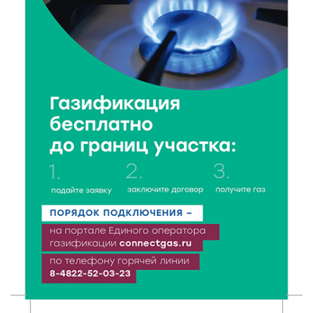
6 Авг 2026 08:40
139
Переменная облачность и кратковременный
дождь: что ждёт жителей Тверской области
сегодня
6 Авг 2026 08:10
160
В Твери открываются две масштабные выставки
известных художников
5 Авг 2026 23:02
365
В парке Твери прошла познавательная акция от
Госавтоинспекции
5 Авг 2026 22:02
375
Названы самые грамотные профессии по итогам
«Тотального диктанта»