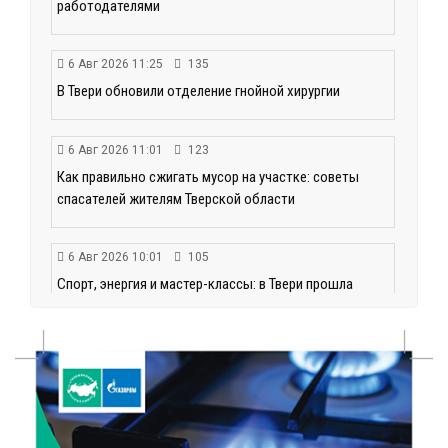
работодателями
6 Авг 2026 11:25
135
В Твери обновили отделение гнойной хирургии
6 Авг 2026 11:01
123
Как правильно сжигать мусор на участке: советы
спасателей жителям Тверской области
6 Авг 2026 10:01
105
Спорт, энергия и мастер-классы: в Твери прошла
акция «Зарядка со стражем порядка»
6 Авг 2026 09:01
129
От хип-хопа до латины: как провести вечер 6
августа с пользой и драйвом