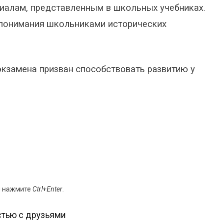
риалам, представленным в школьных учебниках.
 понимания школьниками исторических
экзамена призван способствовать развитию у
и нажмите
Ctrl+Enter
.
тью с друзьями