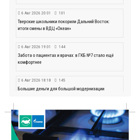
6 Авг 2026 20:01
101
Тверские школьники покорили Дальний Восток:
итоги смены в ВДЦ «Океан»
6 Авг 2026 19:01
144
Забота о пациентах и врачах: в ГКБ №7 стало ещё
комфортнее
6 Авг 2026 18:18
145
Большие деньги для большой модернизации
тверских заводов
6 Авг 2026 18:01
113
«Дух больших побед»: глава спорткомитета оценил
состояние СШОР по гребле в Твери