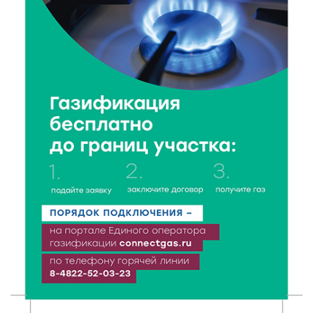
6 Авг 2026 17:01
144
День рождения Светофора: в детском саду № 6
прошел необычный урок безопасности
6 Авг 2026 16:41
208
В Твери пройдёт дополнительный день приёма в
колледжи
6 Авг 2026 16:37
128
Исследование: ежемесячная смена категорий
кешбэка создает волны спроса
6 Авг 2026 16:28
207
Тверские «Романтики» покорили Витебск своей
хореографией