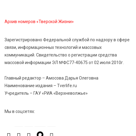
От Твери до Москвы: выставка художника
Владимира Васильева о героях СВО проходит в РГБ
Архив номеров «Тверской Жизни»
6 Авг 2026 14:55
143
В Твери создали соединения для кормовых
Зарегистрировано Федеральной службой по надзору в сфере
добавок, повышающие продуктивность
связи, информационных технологий и массовых
сельхозживотных
коммуникаций. Свидетельство о регистрации средства
массовой информации ЭЛ №ФС77-40675 от 02 июля 2010г.
6 Авг 2026 14:01
180
Мультфильм своими руками: в Твери дети сняли
Главный редактор – Амосова Дарья Олеговна
ленту по мотивам басни «Карась»
Наименование издания – Tverlife.ru
Учредитель – ГАУ «РИА «Верхневолжье»
6 Авг 2026 13:38
297
Виталий Королев: Тверская область станет
Мы в соцсетях:
спортивной столицей России
6 Авг 2026 13:02
299