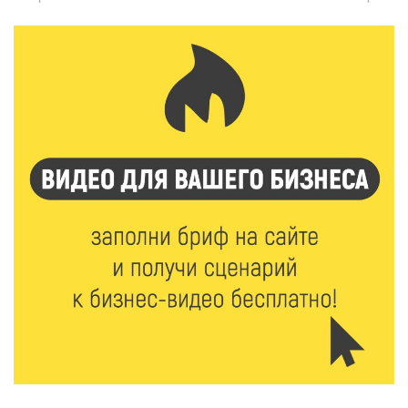
6 Авг 2026 16:08
240
Виталий Королев наградил строителей и
анонсировал новые проекты
6 Авг 2026 16:02
101
Объем выдачи ипотеки в России вырос на 38%
6 Авг 2026 16:01
140
Калининские футболисты представят Тверскую
область на всероссийском марафоне «Земля
спорта»
6 Авг 2026 15:48
297
Голубев проверил школы и детсады Зубцова к 1
сентября
6 Авг 2026 15:01
170