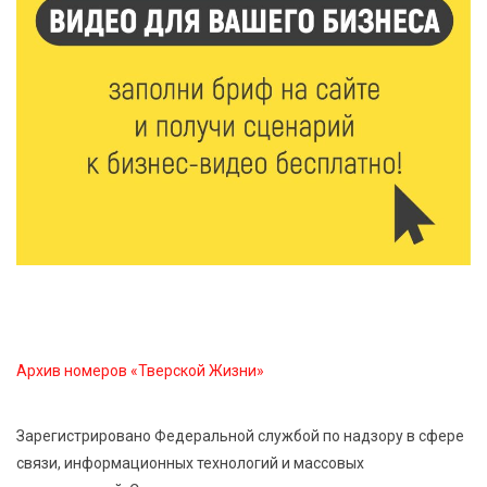
медиков за их добрые сердца
8 Авг 2026 20:37
546
В Твери росгвардейцы отметили День
физкультурника турниром по настольному теннису
8 Авг 2026 19:37
599
Когда тренироваться в жару: тренер дал чёткие
рекомендации по безопасным занятиям на улице
8 Авг 2026 18:37
562
Дороги становятся лучше: в Калининском округе
продолжается масштабный ремонт
Архив номеров «Тверской Жизни»
8 Авг 2026 17:37
1118
Зарегистрировано Федеральной службой по надзору в сфере
Защита с первых дней: почему так важна
связи, информационных технологий и массовых
вакцинация новорождённых