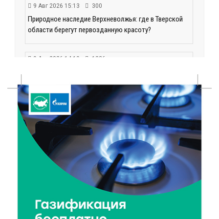
9 Авг 2026 15:13
300
Природное наследие Верхневолжья: где в Тверской
области берегут первозданную красоту?
9 Авг 2026 14:19
1326
Тверские компании могут получить грант до 30 млн
рублей
9 Авг 2026 14:13
287
Вышневолоцкий музей раскроет малоизвестные
страницы биографии Муслима Магомаева
9 Авг 2026 13:13
424
Поддержка и знания: в Рамешках обсудили
тонкости грудного вскармливания
9 Авг 2026 12:13
345