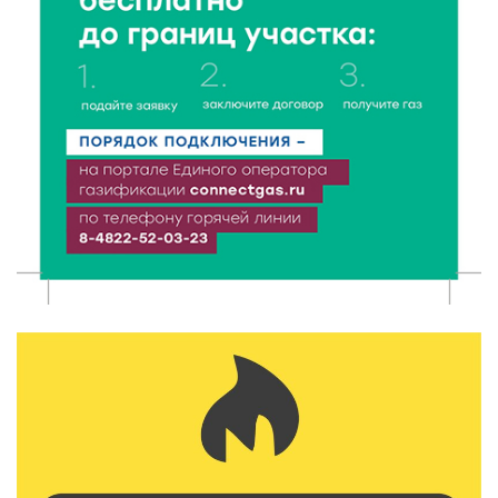
От проекта к проекту: в Твери самозанятость чаще
воспринимают как временную меру
9 Авг 2026 12:12
603
Бологовские школьники доказали чистоту воздуха
в парке
9 Авг 2026 11:13
334
Гигиена и безопасность: простые меры против
паразитарных заболеваний у детей
9 Авг 2026 10:10
2214
Тверские пенсионеры скажут «спасибо» интернету
9 Авг 2026 09:19
603
Виталий Королев поблагодарил волонтёров-