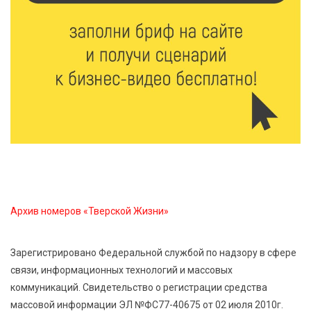
7 Авг 2026 14:31
146
От сортировки мусора до жилья для ветеранов СВО:
Владимир Васильев посетил СНТ в Твери
7 Авг 2026 14:02
155
Владимир Васильев получил удостоверение
кандидата в депутаты Госдумы IX созыва
7 Авг 2026 13:32
273
В Старице состоится бесплатный фестиваль
Архив номеров «Тверской Жизни»
авиамоделей
Зарегистрировано Федеральной службой по надзору в сфере
7 Авг 2026 13:02
193
связи, информационных технологий и массовых
Как уберечься от клещей: рекомендации
коммуникаций. Свидетельство о регистрации средства
Роспотребнадзора и текущая статистика
массовой информации ЭЛ №ФС77-40675 от 02 июля 2010г.