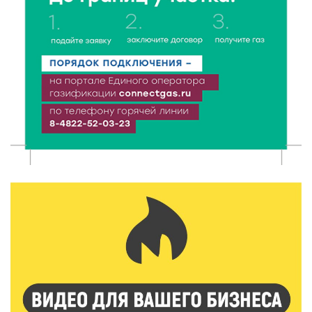
7 Авг 2026 15:30
110
«Россети Центр» отремонтировали почти 270
трансформаторных подстанций и более 146 км ЛЭП
в Тверской области
7 Авг 2026 15:10
98
На Петербургском марафоне «Пушкин — Петербург»
появится новая беговая трасса для
профессиональных спортсменов
7 Авг 2026 15:02
850
От звёздочек к чемпионам: в Твери отметили
заслуги тренеров и атлетов
7 Авг 2026 14:46
138
Медицина стала самым популярным направлением у
абитуриентов в 2026 году