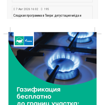
7 Авг 2026 16:02
195
Сладкая программа в Твери: дегустация мёда и
рассказ о жизни пчёл
7 Авг 2026 15:41
109
Открыт набор на программу амбассадоров для
студентов российских вузов
7 Авг 2026 15:37
115
Жителям Тверской области напомнили об
опасности домашних заготовок
7 Авг 2026 15:32
136
Золотой век “Горьковки”: как А. М. Кузнецова
изменила библиотечную жизнь Верхневолжья