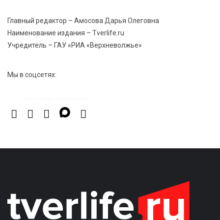
7 Авг 2026 12:36
274
Главный редактор – Амосова Дарья Олеговна
От танцев до спорта: в Твери на семи площадках
Наименование издания – Tverlife.ru
пройдут праздничные мероприятия
Учредитель – ГАУ «РИА «Верхневолжье»
Мы в соцсетях: