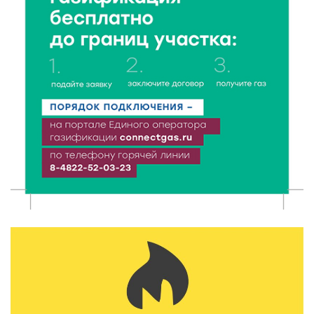
5 Авг 2026 15:56
446
Виталий Королев дал старт новым туристическим
проектам в регионе
5 Авг 2026 15:32
322
В Калининском округе отметят День
физкультурника масштабной Спартакиадой
5 Авг 2026 15:25
253
Около 2300 учащихся школ и колледжей прошли
обучение в УМЦ «Авангард» при ВУЦ ТвГТУ
5 Авг 2026 15:02
345
От детских зон до полётов на шарах: в парке
«Гришкино» готовят масштабный праздник