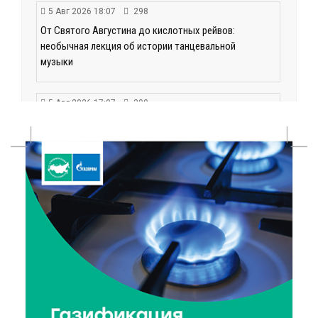
5 Авг 2026 18:07
298
От Святого Августина до кислотных рейвов:
необычная лекция об истории танцевальной
музыки
5 Авг 2026 17:07
300
Завершается обустройство трассы
Витязи — Духовщина — Белый — Нелидово в
Тверской области
5 Авг 2026 16:32
337
«Зарядка со стражем порядка»: как в Нелидово
приобщают детей к здоровому образу жизни
5 Авг 2026 16:02
302
Спорт и дисциплина: транспортные полицейские
Вышнего Волочка провели зарядку для школьников