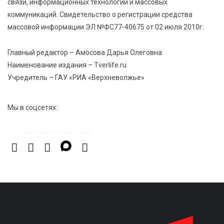
связи, информационных технологий и массовых
Виталий Королев поздравил победительниц
коммуникаций. Свидетельство о регистрации средства
«Большой перемены»
массовой информации ЭЛ №ФС77-40675 от 02 июля 2010г.
5 Авг 2026 13:02
545
Главный редактор – Амосова Дарья Олеговна
Рекорд года: в июле в России продали 122,1 тыс.
Наименование издания – Tverlife.ru
новых легковых авто
Учредитель – ГАУ «РИА «Верхневолжье»
Мы в соцсетях: