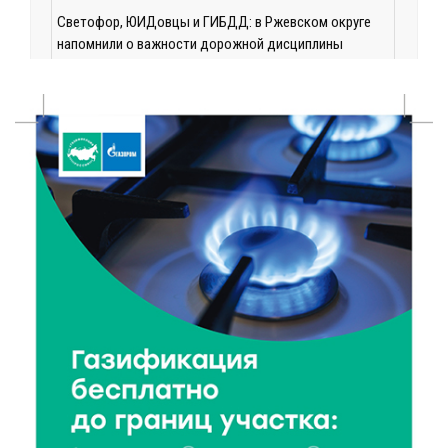
Светофор, ЮИДовцы и ГИБДД: в Ржевском округе
напомнили о важности дорожной дисциплины
8 Авг 2026 14:37
349
Педагог детского сада Святой Анны
Кашинской — лауреат всероссийского конкурса
8 Авг 2026 14:23
299
Тверские экологи сняли на видео медвежий обед
8 Авг 2026 14:14
461
Виталий Королев запустил веловолну на Волге в
Калязине
8 Авг 2026 13:37
774
Чем удивит X Международный фестиваль «Калитка»