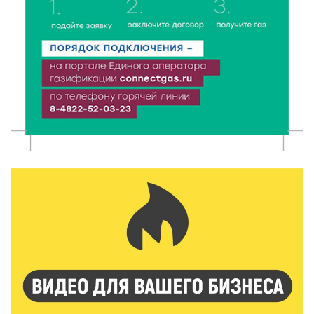
в 2026 году?
8 Авг 2026 12:37
437
Забыл вещи в транспорте? Рассказываем, что ждёт
пассажиров по новым правилам
8 Авг 2026 12:12
1242
Более 40 миллионов на металлургию получил бизнес
Твери
8 Авг 2026 11:37
421
От теории до практики: в детских лагерях Тверской
области проходят «Дни безопасности»
8 Авг 2026 10:37
394
Арбуз без риска: на что обратить внимание при
покупке — советы Роскачества