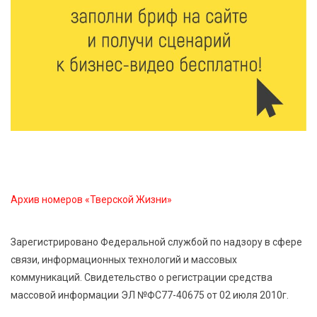
8 Авг 2026 10:21
875
Виталий Королев рассказал о доступном спорте
для жителей Верхневолжья
8 Авг 2026 09:18
379
«Эстафету чемпионов» провели на площади
Оленинского Дома культуры
8 Авг 2026 07:58
471
Архив номеров «Тверской Жизни»
В Нелидово открылся бассейн
Зарегистрировано Федеральной службой по надзору в сфере
8 Авг 2026 05:02
455
связи, информационных технологий и массовых
В Тверской области провели Арбузный книжный
коммуникаций. Свидетельство о регистрации средства
день
массовой информации ЭЛ №ФС77-40675 от 02 июля 2010г.