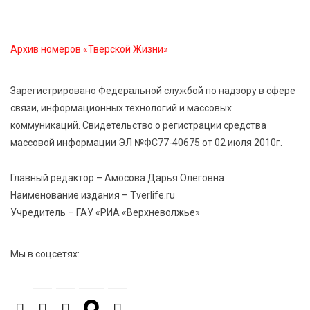
7 Авг 2026 21:02
479
Социальный фонд РФ представил актуальные
данные о численности пенсионеров
Архив номеров «Тверской Жизни»
7 Авг 2026 20:02
381
Зарегистрировано Федеральной службой по надзору в сфере
Как питаться, чтобы мозг работал лучше:
связи, информационных технологий и массовых
рекомендации фитнес ‑ специалиста Александра
коммуникаций. Свидетельство о регистрации средства
Семина
массовой информации ЭЛ №ФС77-40675 от 02 июля 2010г.
7 Авг 2026 19:02
428
Главный редактор – Амосова Дарья Олеговна
Ботанические лаборатории в школах: Тверская
Наименование издания – Tverlife.ru
область запускает масштабный экопроект
Учредитель – ГАУ «РИА «Верхневолжье»
7 Авг 2026 18:52
766
Мы в соцсетях:
В Ржеве чествовали работников строительной
отрасли