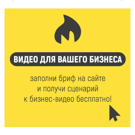
день
7 Авг 2026 23:02
315
В Тверской области стартовала четвертая смена:
инспекторы ГИБДД напомнили школьникам
правила безопасности в автобусах
7 Авг 2026 22:32
329
Сотрудники УФСИН по Тверской области
поддержали Всероссийскую акцию ко Дню
физкультурника
7 Авг 2026 22:02
342
Новые правила РЖД: пассажиров начнут
информировать об изменениях маршрута в
цифровом формате