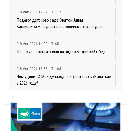
8 Авг 2026 14:37
117
Педагог детского сада Святой Анны
Кашинской — лауреат всероссийского конкурса
8 Авг 2026 14:23
65
Тверские экологи сняли на видео медвежий обед
8 Авг 2026 13:37
163
Чем удивит X Международный фестиваль «Калитка»
в 2026 году?
8 Авг 2026 12:37
167
Забыл вещи в транспорте? Рассказываем, что ждёт
пассажиров по новым правилам