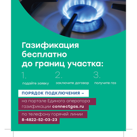
8 Авг 2026 11:37
238
От теории до практики: в детских лагерях Тверской
области проходят «Дни безопасности»
8 Авг 2026 10:37
162
Арбуз без риска: на что обратить внимание при
покупке — советы Роскачества
8 Авг 2026 09:18
160
«Эстафету чемпионов» провели на площади
Оленинского Дома культуры
8 Авг 2026 07:58
236
В Нелидово открылся бассейн
8 Авг 2026 05:02
245
В Тверской области провели Арбузный книжный