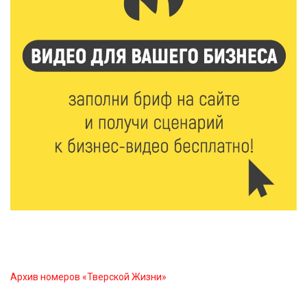
Сладкая программа в Твери: дегустация мёда и
рассказ о жизни пчёл
7 Авг 2026 15:41
258
Открыт набор на программу амбассадоров для
студентов российских вузов
7 Авг 2026 15:37
237
Жителям Тверской области напомнили об
опасности домашних заготовок
7 Авг 2026 15:32
315
Золотой век “Горьковки”: как А. М. Кузнецова
изменила библиотечную жизнь Верхневолжья
Архив номеров «Тверской Жизни»
7 Авг 2026 15:30
290
«Россети Центр» отремонтировали почти 270