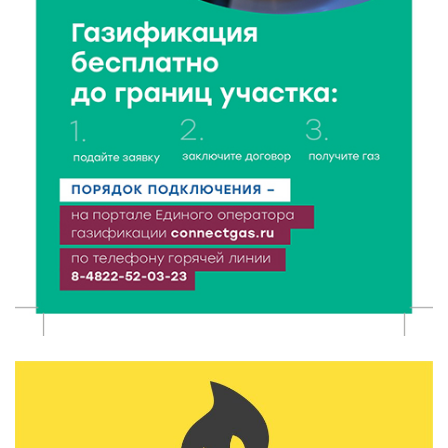
реставрация фасада исторической
Крестовоздвиженской церкви
7 Авг 2026 18:01
270
День арбуза отметили ребята в Андреапольском
Доме культуры
7 Авг 2026 17:02
309
Названы первые победители программы «Земский
работник культуры» в Тверской области
7 Авг 2026 16:32
532
Без прав и лицензий: итоги проверки таксистов в
Твери
7 Авг 2026 16:02
500