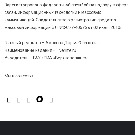
трансформаторных подстанций и более 146 км ЛЭП
Зарегистрировано Федеральной службой по надзору в сфере
в Тверской области
связи, информационных технологий и массовых
коммуникаций. Свидетельство о регистрации средства
7 Авг 2026 15:10
292
массовой информации ЭЛ №ФС77-40675 от 02 июля 2010г.
На Петербургском марафоне «Пушкин — Петербург»
появится новая беговая трасса для
Главный редактор – Амосова Дарья Олеговна
профессиональных спортсменов
Наименование издания – Tverlife.ru
Учредитель – ГАУ «РИА «Верхневолжье»
7 Авг 2026 15:02
1147
От звёздочек к чемпионам: в Твери отметили
Мы в соцсетях:
заслуги тренеров и атлетов