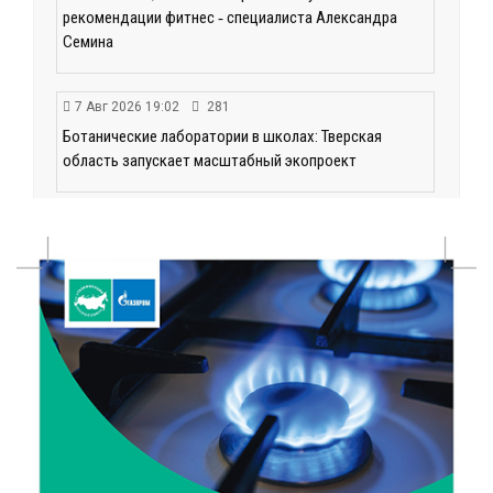
рекомендации фитнес ‑ специалиста Александра
Семина
7 Авг 2026 19:02
281
Ботанические лаборатории в школах: Тверская
область запускает масштабный экопроект
7 Авг 2026 18:52
566
В Ржеве чествовали работников строительной
отрасли
7 Авг 2026 18:10
169
Зарядка со стражем порядка объединила детей в
«Чайке»
7 Авг 2026 18:02
373
В Нило-Столобенской пустыни началась