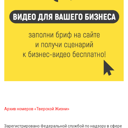
7 Авг 2026 16:02
516
Сладкая программа в Твери: дегустация мёда и
рассказ о жизни пчёл
7 Авг 2026 15:41
274
Открыт набор на программу амбассадоров для
студентов российских вузов
7 Авг 2026 15:37
265
Жителям Тверской области напомнили об
опасности домашних заготовок
7 Авг 2026 15:32
327
Архив номеров «Тверской Жизни»
Золотой век “Горьковки”: как А. М. Кузнецова
изменила библиотечную жизнь Верхневолжья
Зарегистрировано Федеральной службой по надзору в сфере