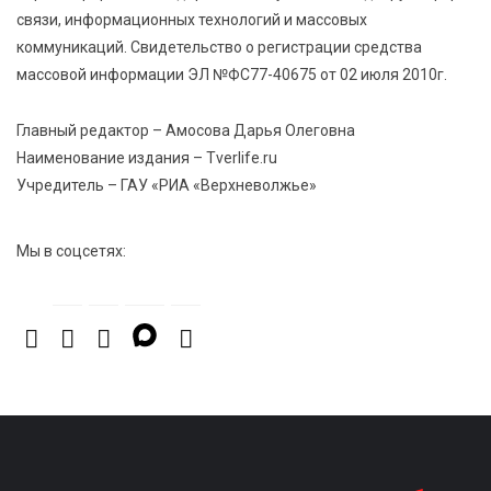
связи, информационных технологий и массовых
7 Авг 2026 15:30
301
коммуникаций. Свидетельство о регистрации средства
«Россети Центр» отремонтировали почти 270
массовой информации ЭЛ №ФС77-40675 от 02 июля 2010г.
трансформаторных подстанций и более 146 км ЛЭП
в Тверской области
Главный редактор – Амосова Дарья Олеговна
Наименование издания – Tverlife.ru
7 Авг 2026 15:10
307
Учредитель – ГАУ «РИА «Верхневолжье»
На Петербургском марафоне «Пушкин — Петербург»
появится новая беговая трасса для
профессиональных спортсменов
Мы в соцсетях: