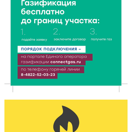
7 Авг 2026 18:02
399
В Нило-Столобенской пустыни началась
реставрация фасада исторической
Крестовоздвиженской церкви
7 Авг 2026 18:01
283
День арбуза отметили ребята в Андреапольском
Доме культуры
7 Авг 2026 17:02
320
Названы первые победители программы «Земский
работник культуры» в Тверской области
7 Авг 2026 16:32
547
Без прав и лицензий: итоги проверки таксистов в
Твери