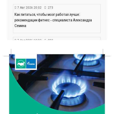
7 Авг 2026 20:02
273
Как питаться, чтобы мозг работал лучше:
рекомендации фитнес ‑ специалиста Александра
Семина
7 Авг 2026 19:02
292
Ботанические лаборатории в школах: Тверская
область запускает масштабный экопроект
7 Авг 2026 18:52
593
В Ржеве чествовали работников строительной
отрасли
7 Авг 2026 18:10
181
Зарядка со стражем порядка объединила детей в
«Чайке»