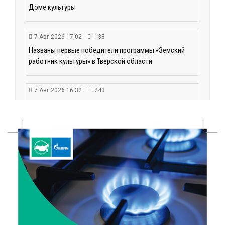
Доме культуры
7 Авг 2026 17:02
138
Названы первые победители программы «Земский
работник культуры» в Тверской области
7 Авг 2026 16:32
243
Без прав и лицензий: итоги проверки таксистов в
Твери
7 Авг 2026 16:02
223
Сладкая программа в Твери: дегустация мёда и
рассказ о жизни пчёл
7 Авг 2026 15:41
109
Открыт набор на программу амбассадоров для
студентов российских вузов