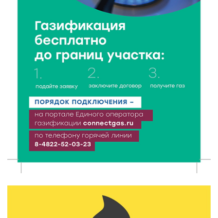
7 Авг 2026 15:37
129
Жителям Тверской области напомнили об
опасности домашних заготовок
7 Авг 2026 15:32
136
Золотой век “Горьковки”: как А. М. Кузнецова
изменила библиотечную жизнь Верхневолжья
7 Авг 2026 15:30
110
«Россети Центр» отремонтировали почти 270
трансформаторных подстанций и более 146 км ЛЭП
в Тверской области
7 Авг 2026 15:10
113
На Петербургском марафоне «Пушкин — Петербург»