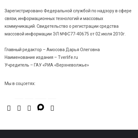
кандидата в депутаты Госдумы IX созыва
Зарегистрировано Федеральной службой по надзору в сфере
связи, информационных технологий и массовых
7 Авг 2026 13:32
284
коммуникаций. Свидетельство о регистрации средства
В Старице состоится бесплатный фестиваль
массовой информации ЭЛ №ФС77-40675 от 02 июля 2010г.
авиамоделей
Главный редактор – Амосова Дарья Олеговна
7 Авг 2026 13:02
208
Наименование издания – Tverlife.ru
Как уберечься от клещей: рекомендации
Учредитель – ГАУ «РИА «Верхневолжье»
Роспотребнадзора и текущая статистика
Мы в соцсетях: