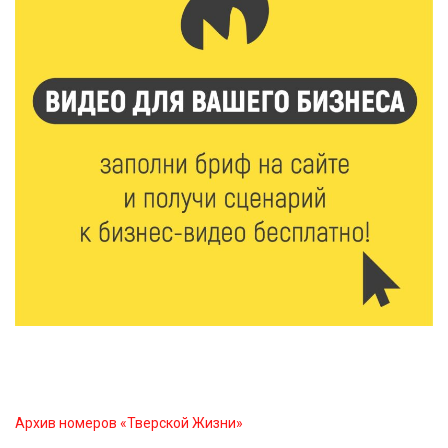
появится новая беговая трасса для
профессиональных спортсменов
7 Авг 2026 15:02
890
От звёздочек к чемпионам: в Твери отметили
заслуги тренеров и атлетов
7 Авг 2026 14:46
150
Медицина стала самым популярным направлением у
абитуриентов в 2026 году
7 Авг 2026 14:31
160
От сортировки мусора до жилья для ветеранов СВО:
Владимир Васильев посетил СНТ в Твери
7 Авг 2026 14:02
171
Архив номеров «Тверской Жизни»
Владимир Васильев получил удостоверение