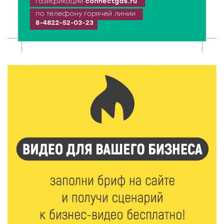
7 Авг 2026 14:31
133
От сортировки мусора до жилья для ветеранов СВО:
Владимир Васильев посетил СНТ в Твери
7 Авг 2026 14:02
143
Владимир Васильев получил удостоверение
кандидата в депутаты Госдумы IX созыва
7 Авг 2026 13:32
204
В Старице состоится бесплатный фестиваль
авиамоделей
7 Авг 2026 13:02
177
Как уберечься от клещей: рекомендации
Роспотребнадзора и текущая статистика