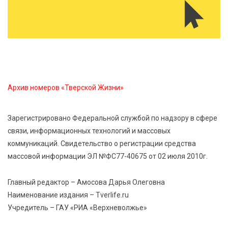
7 Авг 2026 12:36
231
От танцев до спорта: в Твери на семи площадках
пройдут праздничные мероприятия
7 Авг 2026 12:32
159
Маткапитал в деле: свыше 1900 тверских семей
Архив номеров «Тверской Жизни»
оплатили образование детей в 2026 году
Зарегистрировано Федеральной службой по надзору в сфере
7 Авг 2026 12:02
160
связи, информационных технологий и массовых
Ребёнок, жизнь, семья: жители Твери назвали
коммуникаций. Свидетельство о регистрации средства
главные подарки в своей жизни
массовой информации ЭЛ №ФС77-40675 от 02 июля 2010г.
7 Авг 2026 11:44
258
Главный редактор – Амосова Дарья Олеговна
Виталий Королев увеличил выплату контрактникам
Наименование издания – Tverlife.ru
до 2,5 миллиона рублей
Учредитель – ГАУ «РИА «Верхневолжье»