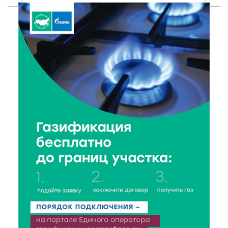
7 Авг 2026 15:30
76
«Россети Центр» отремонтировали почти 270
трансформаторных подстанций и более 146 км ЛЭП
в Тверской области
7 Авг 2026 15:10
72
На Петербургском марафоне «Пушкин — Петербург»
появится новая беговая трасса для
профессиональных спортсменов
7 Авг 2026 15:02
797
От звёздочек к чемпионам: в Твери отметили
заслуги тренеров и атлетов
7 Авг 2026 14:46
110
Медицина стала самым популярным направлением у
абитуриентов в 2026 году