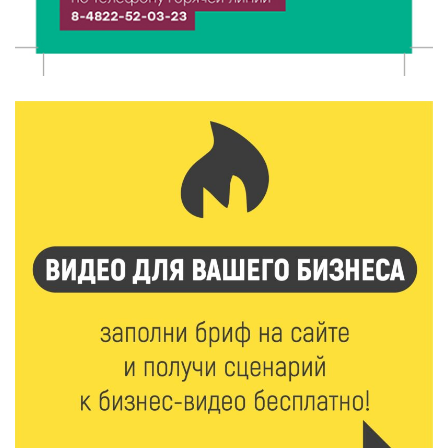
компенсируют ипотеку
6 Авг 2026 12:01
140
Развитие надпрофессиональных компетенций:
студенческий актив ТвГМУ посетил культурную
столицу России
6 Авг 2026 11:31
205
Уйти красиво: как жители Твери расстаются с
работодателями
6 Авг 2026 11:25
215
В Твери обновили отделение гнойной хирургии
6 Авг 2026 11:01
167
Как правильно сжигать мусор на участке: советы
спасателей жителям Тверской области