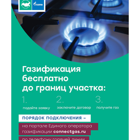
добавок, повышающие продуктивность
сельхозживотных
6 Авг 2026 14:01
131
Мультфильм своими руками: в Твери дети сняли
ленту по мотивам басни «Карась»
6 Авг 2026 13:38
139
Виталий Королев: Тверская область станет
спортивной столицей России
6 Авг 2026 13:02
202
Рынок труда 2026: где в Тверской области самые
высокие зарплаты и как изменились доходы
6 Авг 2026 12:43
775
Водителям автобусов в Тверской области