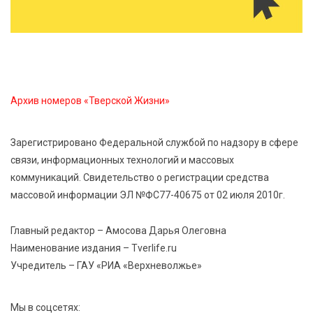
6 Авг 2026 10:01
145
Спорт, энергия и мастер-классы: в Твери прошла
акция «Зарядка со стражем порядка»
Архив номеров «Тверской Жизни»
6 Авг 2026 09:01
191
От хип-хопа до латины: как провести вечер 6
Зарегистрировано Федеральной службой по надзору в сфере
августа с пользой и драйвом
связи, информационных технологий и массовых
коммуникаций. Свидетельство о регистрации средства
6 Авг 2026 08:40
200
массовой информации ЭЛ №ФС77-40675 от 02 июля 2010г.
Переменная облачность и кратковременный
дождь: что ждёт жителей Тверской области
Главный редактор – Амосова Дарья Олеговна
сегодня
Наименование издания – Tverlife.ru
Учредитель – ГАУ «РИА «Верхневолжье»
Мы в соцсетях: