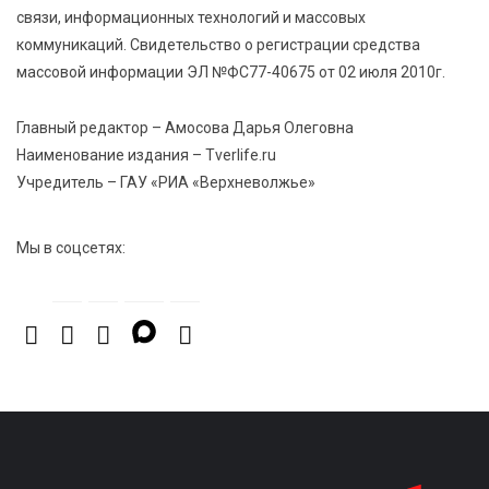
заслуги тренеров и атлетов
связи, информационных технологий и массовых
коммуникаций. Свидетельство о регистрации средства
7 Авг 2026 14:46
161
массовой информации ЭЛ №ФС77-40675 от 02 июля 2010г.
Медицина стала самым популярным направлением у
абитуриентов в 2026 году
Главный редактор – Амосова Дарья Олеговна
Наименование издания – Tverlife.ru
Учредитель – ГАУ «РИА «Верхневолжье»
7 Авг 2026 14:31
186
От сортировки мусора до жилья для ветеранов СВО:
Владимир Васильев посетил СНТ в Твери
Мы в соцсетях: