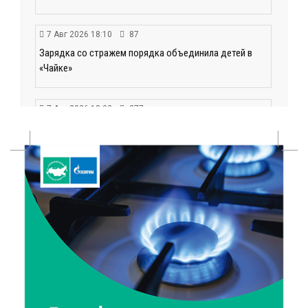
7 Авг 2026 18:10
87
Зарядка со стражем порядка объединила детей в
«Чайке»
7 Авг 2026 18:02
277
В Нило-Столобенской пустыни началась
реставрация фасада исторической
Крестовоздвиженской церкви
7 Авг 2026 18:01
124
День арбуза отметили ребята в Андреапольском
Доме культуры
7 Авг 2026 17:02
168
Названы первые победители программы «Земский
работник культуры» в Тверской области