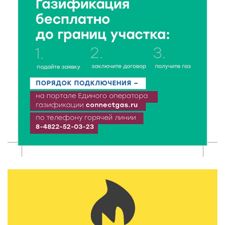
7 Авг 2026 16:32
287
Без прав и лицензий: итоги проверки таксистов в
Твери
7 Авг 2026 16:02
254
Сладкая программа в Твери: дегустация мёда и
рассказ о жизни пчёл
7 Авг 2026 15:41
141
Открыт набор на программу амбассадоров для
студентов российских вузов
7 Авг 2026 15:37
143
Жителям Тверской области напомнили об
опасности домашних заготовок