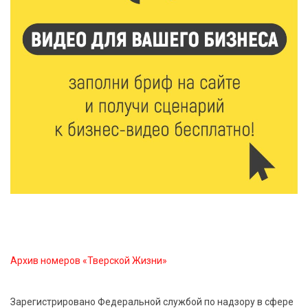
7 Авг 2026 15:32
164
Золотой век “Горьковки”: как А. М. Кузнецова
изменила библиотечную жизнь Верхневолжья
7 Авг 2026 15:30
137
«Россети Центр» отремонтировали почти 270
трансформаторных подстанций и более 146 км ЛЭП
в Тверской области
7 Авг 2026 15:10
126
На Петербургском марафоне «Пушкин — Петербург»
появится новая беговая трасса для
профессиональных спортсменов
Архив номеров «Тверской Жизни»
7 Авг 2026 15:02
919
От звёздочек к чемпионам: в Твери отметили
Зарегистрировано Федеральной службой по надзору в сфере