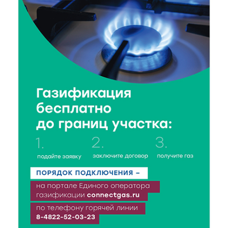
7 Авг 2026 15:37
115
Жителям Тверской области напомнили об
опасности домашних заготовок
7 Авг 2026 15:32
121
Золотой век “Горьковки”: как А. М. Кузнецова
изменила библиотечную жизнь Верхневолжья
7 Авг 2026 15:30
99
«Россети Центр» отремонтировали почти 270
трансформаторных подстанций и более 146 км ЛЭП
в Тверской области
7 Авг 2026 15:10
98
На Петербургском марафоне «Пушкин — Петербург»