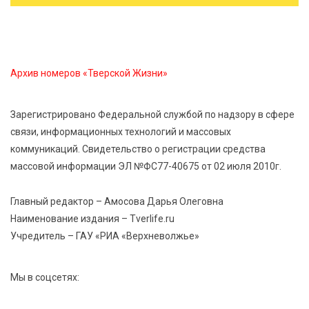
кандидата в депутаты Госдумы IX созыва
7 Авг 2026 13:32
258
В Старице состоится бесплатный фестиваль
Архив номеров «Тверской Жизни»
авиамоделей
Зарегистрировано Федеральной службой по надзору в сфере
7 Авг 2026 13:02
193
связи, информационных технологий и массовых
Как уберечься от клещей: рекомендации
коммуникаций. Свидетельство о регистрации средства
Роспотребнадзора и текущая статистика
массовой информации ЭЛ №ФС77-40675 от 02 июля 2010г.
7 Авг 2026 12:36
274
Главный редактор – Амосова Дарья Олеговна
От танцев до спорта: в Твери на семи площадках
Наименование издания – Tverlife.ru
пройдут праздничные мероприятия
Учредитель – ГАУ «РИА «Верхневолжье»
Мы в соцсетях: