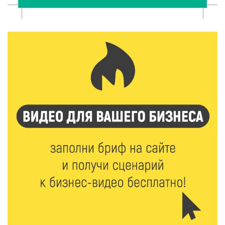
появится новая беговая трасса для
профессиональных спортсменов
7 Авг 2026 15:02
850
От звёздочек к чемпионам: в Твери отметили
заслуги тренеров и атлетов
7 Авг 2026 14:46
138
Медицина стала самым популярным направлением у
абитуриентов в 2026 году
7 Авг 2026 14:31
146
От сортировки мусора до жилья для ветеранов СВО:
Владимир Васильев посетил СНТ в Твери
7 Авг 2026 14:02
155
Владимир Васильев получил удостоверение