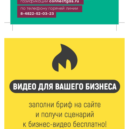
Виталий Королев наградил строителей и
анонсировал новые проекты
6 Авг 2026 16:02
126
Объем выдачи ипотеки в России вырос на 38%
6 Авг 2026 16:01
163
Калининские футболисты представят Тверскую
область на всероссийском марафоне «Земля
спорта»
6 Авг 2026 15:48
396
Голубев проверил школы и детсады Зубцова к 1
сентября
6 Авг 2026 15:01
225
От Твери до Москвы: выставка художника