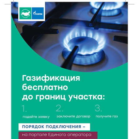
День рождения Светофора: в детском саду № 6
прошел необычный урок безопасности
6 Авг 2026 16:41
286
В Твери пройдёт дополнительный день приёма в
колледжи
6 Авг 2026 16:37
186
Исследование: ежемесячная смена категорий
кешбэка создает волны спроса
6 Авг 2026 16:28
286
Тверские «Романтики» покорили Витебск своей
хореографией
6 Авг 2026 16:08
342