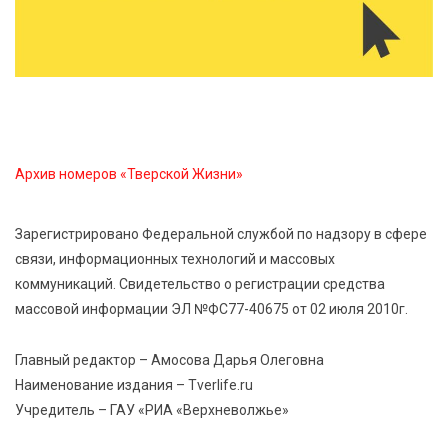
Владимира Васильева о героях СВО проходит в РГБ
6 Авг 2026 14:55
181
В Твери создали соединения для кормовых
добавок, повышающие продуктивность
сельхозживотных
Архив номеров «Тверской Жизни»
6 Авг 2026 14:01
213
Мультфильм своими руками: в Твери дети сняли
Зарегистрировано Федеральной службой по надзору в сфере
ленту по мотивам басни «Карась»
связи, информационных технологий и массовых
коммуникаций. Свидетельство о регистрации средства
6 Авг 2026 13:38
357
массовой информации ЭЛ №ФС77-40675 от 02 июля 2010г.
Виталий Королев: Тверская область станет
спортивной столицей России
Главный редактор – Амосова Дарья Олеговна
Наименование издания – Tverlife.ru
Учредитель – ГАУ «РИА «Верхневолжье»