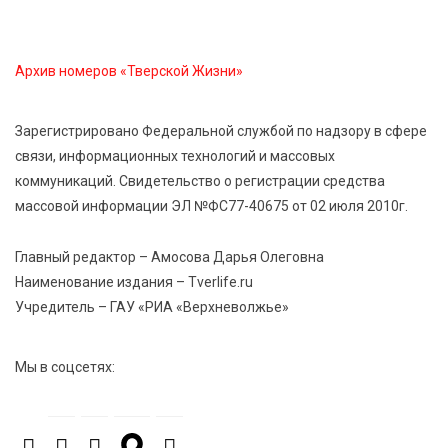
6 Авг 2026 13:38
211
Виталий Королев: Тверская область станет
спортивной столицей России
Архив номеров «Тверской Жизни»
6 Авг 2026 13:02
230
Зарегистрировано Федеральной службой по надзору в сфере
Рынок труда 2026: где в Тверской области самые
связи, информационных технологий и массовых
высокие зарплаты и как изменились доходы
коммуникаций. Свидетельство о регистрации средства
массовой информации ЭЛ №ФС77-40675 от 02 июля 2010г.
6 Авг 2026 12:43
2265
Водителям автобусов в Тверской области
Главный редактор – Амосова Дарья Олеговна
компенсируют ипотеку
Наименование издания – Tverlife.ru
Учредитель – ГАУ «РИА «Верхневолжье»
6 Авг 2026 12:01
166
Развитие надпрофессиональных компетенций:
Мы в соцсетях:
студенческий актив ТвГМУ посетил культурную
столицу России