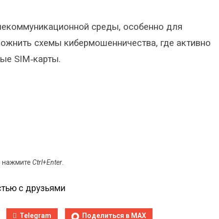
лекоммуникационной среды, особенно для
ложнить схемы кибермошенничества, где активно
ые SIM‑карты.
и нажмите
Ctrl+Enter
.
тью с друзьями
Telegram
Поделиться в MAX