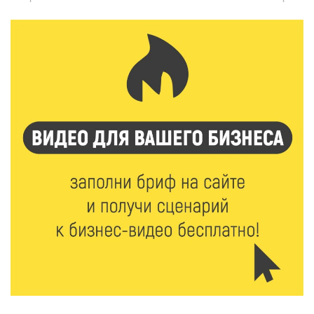
6 Авг 2026 15:48
215
Голубев проверил школы и детсады Зубцова к 1
сентября
6 Авг 2026 15:01
129
От Твери до Москвы: выставка художника
Владимира Васильева о героях СВО проходит в РГБ
6 Авг 2026 14:55
105
В Твери создали соединения для кормовых
добавок, повышающие продуктивность
сельхозживотных
6 Авг 2026 14:01
157
Мультфильм своими руками: в Твери дети сняли
ленту по мотивам басни «Карась»