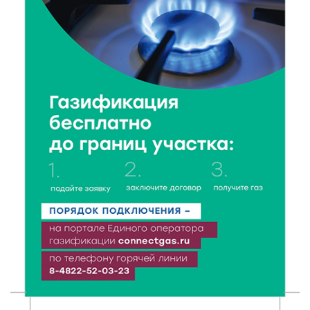
6 Авг 2026 16:28
130
Тверские «Романтики» покорили Витебск своей
хореографией
6 Авг 2026 16:08
162
Виталий Королев наградил строителей и
анонсировал новые проекты
6 Авг 2026 16:02
58
Объем выдачи ипотеки в России вырос на 38%
6 Авг 2026 16:01
99
Калининские футболисты представят Тверскую
область на всероссийском марафоне «Земля
спорта»