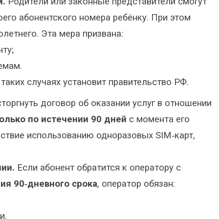
м.
Родители или законные представители смогут
оего абонентского номера ребёнку. При этом
летнего. Эта мера призвана:
ту;
емам.
таких случаях установит правительство РФ.
торгнуть договор об оказании услуг в отношении
олько по истечении 90 дней
с момента его
йствие использованию одноразовых SIM‑карт,
ии.
Если абонент обратится к оператору с
ия 90‑дневного срока
, оператор обязан:
и.