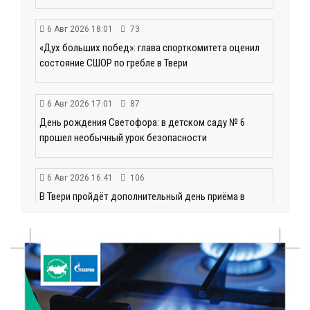
6 Авг 2026 18:01
73
«Дух больших побед»: глава спорткомитета оценил
состояние СШОР по гребле в Твери
6 Авг 2026 17:01
87
День рождения Светофора: в детском саду № 6
прошел необычный урок безопасности
6 Авг 2026 16:41
106
В Твери пройдёт дополнительный день приёма в
колледжи
6 Авг 2026 16:37
67
Исследование: ежемесячная смена категорий
кешбэка создает волны спроса