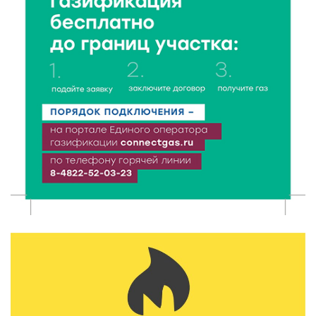
7 Авг 2026 18:52
645
В Ржеве чествовали работников строительной
отрасли
7 Авг 2026 18:10
196
Зарядка со стражем порядка объединила детей в
«Чайке»
7 Авг 2026 18:02
468
В Нило-Столобенской пустыни началась
реставрация фасада исторической
Крестовоздвиженской церкви
7 Авг 2026 18:01
322
День арбуза отметили ребята в Андреапольском
Доме культуры