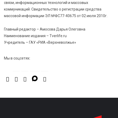
связи, информационных технологий и массовых
7 Авг 2026 15:37
276
коммуникаций. Свидетельство о регистрации средства
Жителям Тверской области напомнили об
массовой информации ЭЛ №ФС77-40675 от 02 июля 2010г.
опасности домашних заготовок
Главный редактор – Амосова Дарья Олеговна
7 Авг 2026 15:32
352
Наименование издания – Tverlife.ru
Золотой век “Горьковки”: как А. М. Кузнецова
Учредитель – ГАУ «РИА «Верхневолжье»
изменила библиотечную жизнь Верхневолжья
Мы в соцсетях: