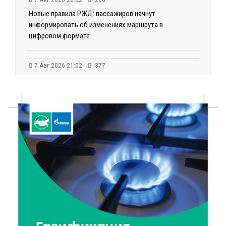
7 Авг 2026 22:02
260
Новые правила РЖД: пассажиров начнут
информировать об изменениях маршрута в
цифровом формате
7 Авг 2026 21:02
377
Социальный фонд РФ представил актуальные
данные о численности пенсионеров
7 Авг 2026 20:02
309
Как питаться, чтобы мозг работал лучше:
рекомендации фитнес ‑ специалиста Александра
Семина
7 Авг 2026 19:02
316
Ботанические лаборатории в школах: Тверская
область запускает масштабный экопроект