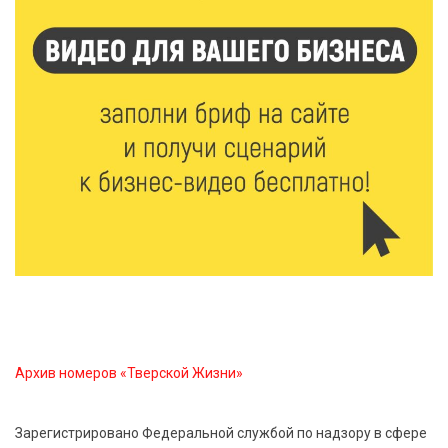
7 Авг 2026 17:02
360
Названы первые победители программы «Земский
работник культуры» в Тверской области
7 Авг 2026 16:32
609
Без прав и лицензий: итоги проверки таксистов в
Твери
7 Авг 2026 16:02
570
Сладкая программа в Твери: дегустация мёда и
рассказ о жизни пчёл
7 Авг 2026 15:41
296
Архив номеров «Тверской Жизни»
Открыт набор на программу амбассадоров для
студентов российских вузов
Зарегистрировано Федеральной службой по надзору в сфере