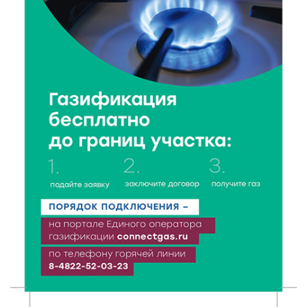
Семина
7 Авг 2026 19:02
316
Ботанические лаборатории в школах: Тверская
область запускает масштабный экопроект
7 Авг 2026 18:52
645
В Ржеве чествовали работников строительной
отрасли
7 Авг 2026 18:10
196
Зарядка со стражем порядка объединила детей в
«Чайке»
7 Авг 2026 18:02
456
В Нило-Столобенской пустыни началась
реставрация фасада исторической