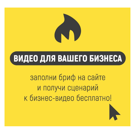
Крестовоздвиженской церкви
7 Авг 2026 18:01
322
День арбуза отметили ребята в Андреапольском
Доме культуры
7 Авг 2026 17:02
360
Названы первые победители программы «Земский
работник культуры» в Тверской области
7 Авг 2026 16:32
609
Без прав и лицензий: итоги проверки таксистов в
Твери
7 Авг 2026 16:02
570
Сладкая программа в Твери: дегустация мёда и
рассказ о жизни пчёл