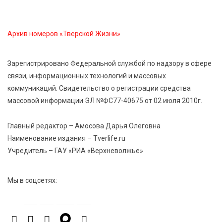
7 Авг 2026 15:41
296
Архив номеров «Тверской Жизни»
Открыт набор на программу амбассадоров для
студентов российских вузов
Зарегистрировано Федеральной службой по надзору в сфере
связи, информационных технологий и массовых
7 Авг 2026 15:37
276
коммуникаций. Свидетельство о регистрации средства
Жителям Тверской области напомнили об
массовой информации ЭЛ №ФС77-40675 от 02 июля 2010г.
опасности домашних заготовок
Главный редактор – Амосова Дарья Олеговна
7 Авг 2026 15:32
352
Наименование издания – Tverlife.ru
Золотой век “Горьковки”: как А. М. Кузнецова
Учредитель – ГАУ «РИА «Верхневолжье»
изменила библиотечную жизнь Верхневолжья
Мы в соцсетях: