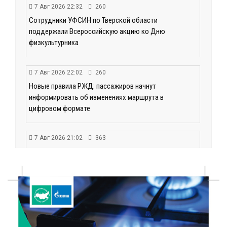
7 Авг 2026 22:32
260
Сотрудники УФСИН по Тверской области
поддержали Всероссийскую акцию ко Дню
физкультурника
7 Авг 2026 22:02
260
Новые правила РЖД: пассажиров начнут
информировать об изменениях маршрута в
цифровом формате
7 Авг 2026 21:02
363
Социальный фонд РФ представил актуальные
данные о численности пенсионеров
7 Авг 2026 20:02
309
Как питаться, чтобы мозг работал лучше:
рекомендации фитнес ‑ специалиста Александра