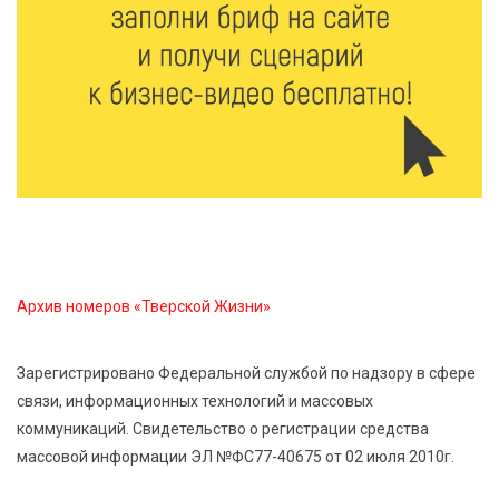
8 Авг 2026 09:18
231
«Эстафету чемпионов» провели на площади
Оленинского Дома культуры
8 Авг 2026 07:58
301
В Нелидово открылся бассейн
8 Авг 2026 05:02
300
В Тверской области провели Арбузный книжный
Архив номеров «Тверской Жизни»
день
Зарегистрировано Федеральной службой по надзору в сфере
7 Авг 2026 23:02
389
связи, информационных технологий и массовых
В Тверской области стартовала четвертая смена:
коммуникаций. Свидетельство о регистрации средства
инспекторы ГИБДД напомнили школьникам
правила безопасности в автобусах
массовой информации ЭЛ №ФС77-40675 от 02 июля 2010г.