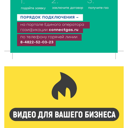
8 Авг 2026 12:12
439
Более 40 миллионов на металлургию получил бизнес
Твери
8 Авг 2026 11:37
291
От теории до практики: в детских лагерях Тверской
области проходят «Дни безопасности»
8 Авг 2026 10:37
248
Арбуз без риска: на что обратить внимание при
покупке — советы Роскачества
8 Авг 2026 10:21
285
Виталий Королев рассказал о доступном спорте
для жителей Верхневолжья