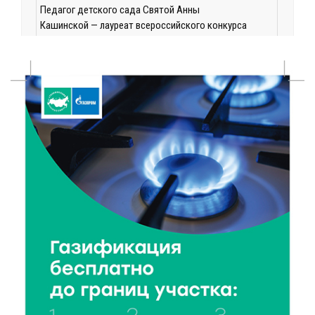
Педагог детского сада Святой Анны
Кашинской — лауреат всероссийского конкурса
8 Авг 2026 14:23
128
Тверские экологи сняли на видео медвежий обед
8 Авг 2026 14:14
146
Виталий Королев запустил веловолну на Волге в
Калязине
8 Авг 2026 13:37
354
Чем удивит X Международный фестиваль «Калитка»
в 2026 году?
8 Авг 2026 12:37
216
Забыл вещи в транспорте? Рассказываем, что ждёт
пассажиров по новым правилам