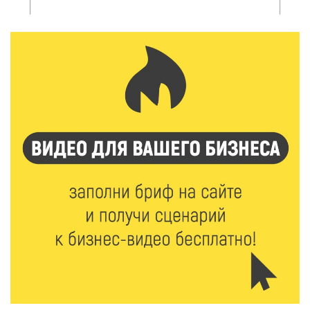
5 Авг 2026 16:02
327
Спорт и дисциплина: транспортные полицейские
Вышнего Волочка провели зарядку для школьников
5 Авг 2026 15:56
490
Виталий Королев дал старт новым туристическим
проектам в регионе
5 Авг 2026 15:32
380
В Калининском округе отметят День
физкультурника масштабной Спартакиадой
5 Авг 2026 15:25
268
Около 2300 учащихся школ и колледжей прошли
обучение в УМЦ «Авангард» при ВУЦ ТвГТУ
5 Авг 2026 15:02
356