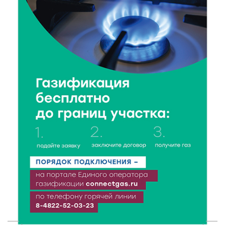
Виталий Королев: 58 пространств благоустроят в
Верхневолжье
5 Авг 2026 18:07
511
От Святого Августина до кислотных рейвов:
необычная лекция об истории танцевальной
музыки
5 Авг 2026 17:07
343
Завершается обустройство трассы
Витязи — Духовщина — Белый — Нелидово в
Тверской области
5 Авг 2026 16:32
361
«Зарядка со стражем порядка»: как в Нелидово
приобщают детей к здоровому образу жизни