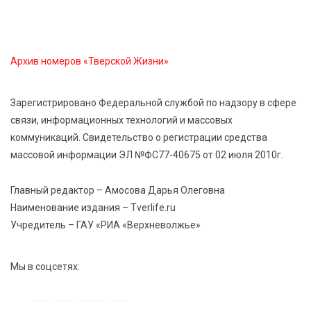
От детских зон до полётов на шарах: в парке
«Гришкино» готовят масштабный праздник
Архив номеров «Тверской Жизни»
5 Авг 2026 14:44
250
Россияне полюбили «раскладушки» и «книжки»
Зарегистрировано Федеральной службой по надзору в сфере
связи, информационных технологий и массовых
5 Авг 2026 14:32
386
коммуникаций. Свидетельство о регистрации средства
Топ-4 направлений: какие специальности стали
массовой информации ЭЛ №ФС77-40675 от 02 июля 2010г.
самыми популярными у абитуриентов в 2026 году
Главный редактор – Амосова Дарья Олеговна
5 Авг 2026 14:02
1126
Наименование издания – Tverlife.ru
В Введенской церкви Торжка завершился важный
Учредитель – ГАУ «РИА «Верхневолжье»
этап реставрации
Мы в соцсетях: