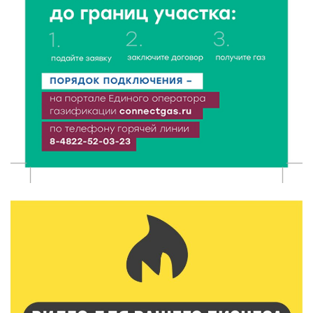
8 Авг 2026 12:37
308
Забыл вещи в транспорте? Рассказываем, что ждёт
пассажиров по новым правилам
8 Авг 2026 12:12
917
Более 40 миллионов на металлургию получил бизнес
Твери
8 Авг 2026 11:37
342
От теории до практики: в детских лагерях Тверской
области проходят «Дни безопасности»
8 Авг 2026 10:37
305
Арбуз без риска: на что обратить внимание при
покупке — советы Роскачества
8 Авг 2026 10:21
467