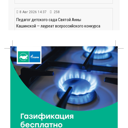
8 Авг 2026 14:37
258
Педагог детского сада Святой Анны
Кашинской — лауреат всероссийского конкурса
8 Авг 2026 14:23
202
Тверские экологи сняли на видео медвежий обед
8 Авг 2026 14:14
286
Виталий Королев запустил веловолну на Волге в
Калязине
8 Авг 2026 13:37
507
Чем удивит X Международный фестиваль «Калитка»
в 2026 году?