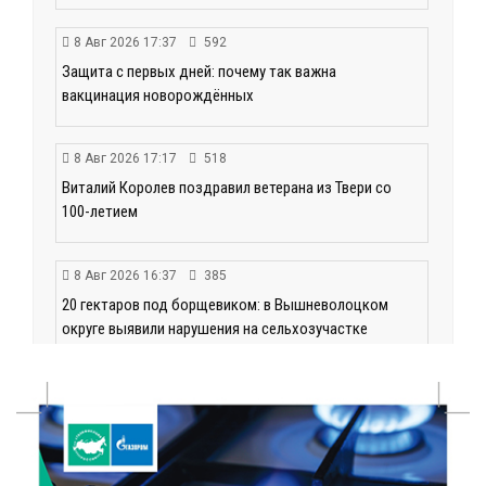
8 Авг 2026 17:37
592
Защита с первых дней: почему так важна
вакцинация новорождённых
8 Авг 2026 17:17
518
Виталий Королев поздравил ветерана из Твери со
100-летием
8 Авг 2026 16:37
385
20 гектаров под борщевиком: в Вышневолоцком
округе выявили нарушения на сельхозучастке
8 Авг 2026 15:37
331
Светофор, ЮИДовцы и ГИБДД: в Ржевском округе
напомнили о важности дорожной дисциплины