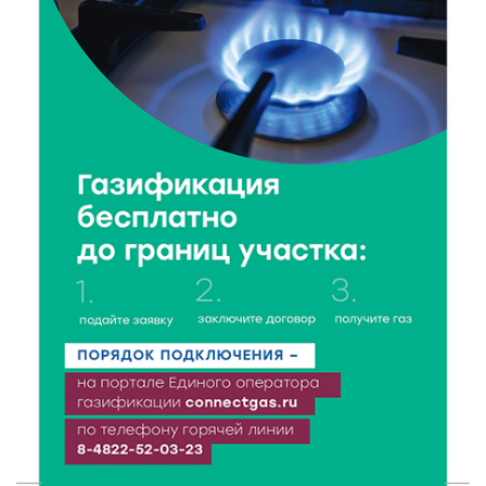
8 Авг 2026 14:37
361
Педагог детского сада Святой Анны
Кашинской — лауреат всероссийского конкурса
8 Авг 2026 14:23
299
Тверские экологи сняли на видео медвежий обед
8 Авг 2026 14:14
476
Виталий Королев запустил веловолну на Волге в
Калязине
8 Авг 2026 13:37
805
Чем удивит X Международный фестиваль «Калитка»
в 2026 году?
8 Авг 2026 12:37
452