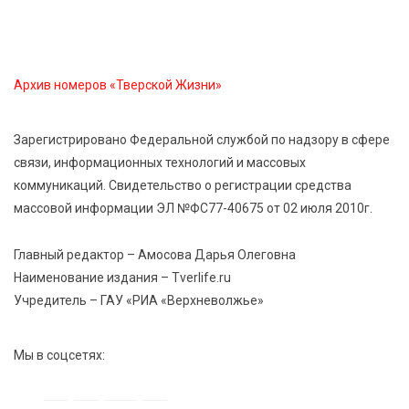
для жителей Верхневолжья
8 Авг 2026 09:18
379
Архив номеров «Тверской Жизни»
«Эстафету чемпионов» провели на площади
Оленинского Дома культуры
Зарегистрировано Федеральной службой по надзору в сфере
связи, информационных технологий и массовых
8 Авг 2026 07:58
500
коммуникаций. Свидетельство о регистрации средства
В Нелидово открылся бассейн
массовой информации ЭЛ №ФС77-40675 от 02 июля 2010г.
Главный редактор – Амосова Дарья Олеговна
Наименование издания – Tverlife.ru
Учредитель – ГАУ «РИА «Верхневолжье»
Мы в соцсетях: