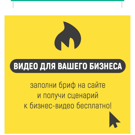
Забыл вещи в транспорте? Рассказываем, что ждёт
пассажиров по новым правилам
8 Авг 2026 12:12
1256
Более 40 миллионов на металлургию получил бизнес
Твери
8 Авг 2026 11:37
421
От теории до практики: в детских лагерях Тверской
области проходят «Дни безопасности»
8 Авг 2026 10:37
408
Арбуз без риска: на что обратить внимание при
покупке — советы Роскачества
8 Авг 2026 10:21
890
Виталий Королев рассказал о доступном спорте