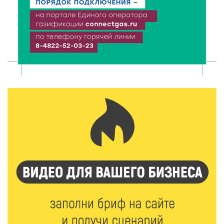
6 Авг 2026 16:08
342
Виталий Королев наградил строителей и
анонсировал новые проекты
6 Авг 2026 16:02
126
Объем выдачи ипотеки в России вырос на 38%
6 Авг 2026 16:01
163
Калининские футболисты представят Тверскую
область на всероссийском марафоне «Земля
спорта»
6 Авг 2026 15:48
396
Голубев проверил школы и детсады Зубцова к 1
сентября