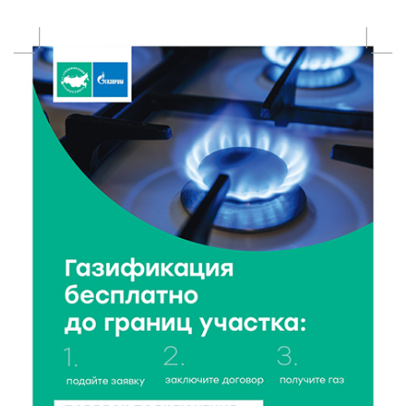
6 Авг 2026 17:01
203
День рождения Светофора: в детском саду № 6
прошел необычный урок безопасности
6 Авг 2026 16:41
272
В Твери пройдёт дополнительный день приёма в
колледжи
6 Авг 2026 16:37
186
Исследование: ежемесячная смена категорий
кешбэка создает волны спроса
6 Авг 2026 16:28
286
Тверские «Романтики» покорили Витебск своей
хореографией