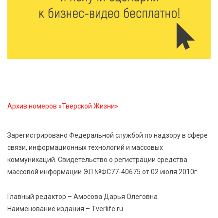
6 Авг 2026 15:01
225
От Твери до Москвы: выставка художника
Владимира Васильева о героях СВО проходит в РГБ
6 Авг 2026 14:55
181
В Твери создали соединения для кормовых
добавок, повышающие продуктивность
сельхозживотных
Архив номеров «Тверской Жизни»
6 Авг 2026 14:01
213
Мультфильм своими руками: в Твери дети сняли
Зарегистрировано Федеральной службой по надзору в сфере
ленту по мотивам басни «Карась»
связи, информационных технологий и массовых
коммуникаций. Свидетельство о регистрации средства
6 Авг 2026 13:38
357
массовой информации ЭЛ №ФС77-40675 от 02 июля 2010г.
Виталий Королев: Тверская область станет
спортивной столицей России
Главный редактор – Амосова Дарья Олеговна
Наименование издания – Tverlife.ru