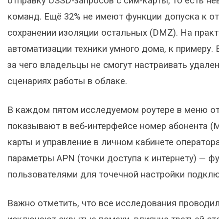
отправку USSD-запросов с сим-карты, то есть н
команд. Ещё 32% не имеют функции допуска к 
сохранении изоляции остальных (DMZ). На практ
автоматизации техники умного дома, к примеру. 
за чего владельцы не смогут настраивать удале
сценариях работы в облаке.
В каждом пятом исследуемом роутере в меню отс
показывают в веб-интерфейсе номер абонента (
карты и управление в личном кабинете оператор
параметры APN (точки доступа к интернету) — ф
пользователями для точечной настройки подклю
Важно отметить, что все исследования проводил