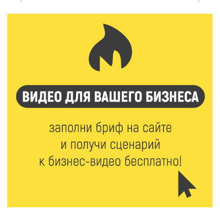
Калининские футболисты представят Тверскую
область на всероссийском марафоне «Земля
спорта»
6 Авг 2026 15:48
269
Голубев проверил школы и детсады Зубцова к 1
сентября
6 Авг 2026 15:01
143
От Твери до Москвы: выставка художника
Владимира Васильева о героях СВО проходит в РГБ
6 Авг 2026 14:55
132
В Твери создали соединения для кормовых
добавок, повышающие продуктивность
сельхозживотных