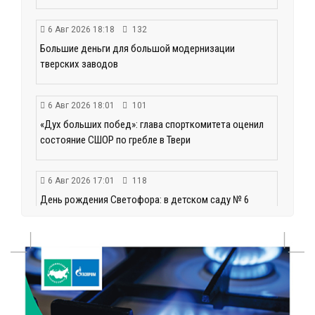
6 Авг 2026 18:18
132
Большие деньги для большой модернизации
тверских заводов
6 Авг 2026 18:01
101
«Дух больших побед»: глава спорткомитета оценил
состояние СШОР по гребле в Твери
6 Авг 2026 17:01
118
День рождения Светофора: в детском саду № 6
прошел необычный урок безопасности
6 Авг 2026 16:41
172
В Твери пройдёт дополнительный день приёма в
колледжи