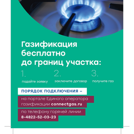
6 Авг 2026 16:37
117
Исследование: ежемесячная смена категорий
кешбэка создает волны спроса
6 Авг 2026 16:28
183
Тверские «Романтики» покорили Витебск своей
хореографией
6 Авг 2026 16:08
214
Виталий Королев наградил строителей и
анонсировал новые проекты
6 Авг 2026 16:02
89
Объем выдачи ипотеки в России вырос на 38%
6 Авг 2026 16:01
125