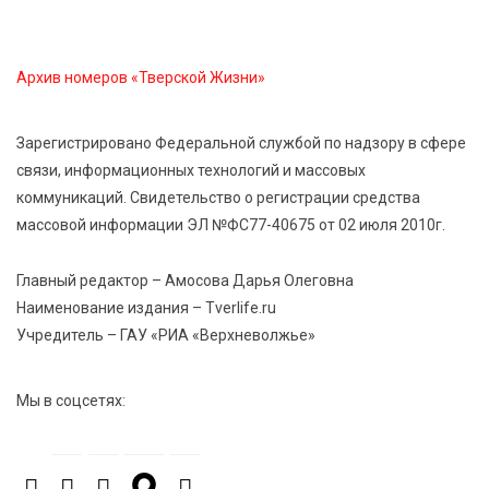
6 Авг 2026 14:01
169
Мультфильм своими руками: в Твери дети сняли
ленту по мотивам басни «Карась»
Архив номеров «Тверской Жизни»
6 Авг 2026 13:38
255
Зарегистрировано Федеральной службой по надзору в сфере
Виталий Королев: Тверская область станет
связи, информационных технологий и массовых
спортивной столицей России
коммуникаций. Свидетельство о регистрации средства
массовой информации ЭЛ №ФС77-40675 от 02 июля 2010г.
6 Авг 2026 13:02
256
Рынок труда 2026: где в Тверской области самые
Главный редактор – Амосова Дарья Олеговна
высокие зарплаты и как изменились доходы
Наименование издания – Tverlife.ru
Учредитель – ГАУ «РИА «Верхневолжье»
6 Авг 2026 12:43
3605
Водителям автобусов в Тверской области
Мы в соцсетях:
компенсируют ипотеку
6 Авг 2026 12:01
208