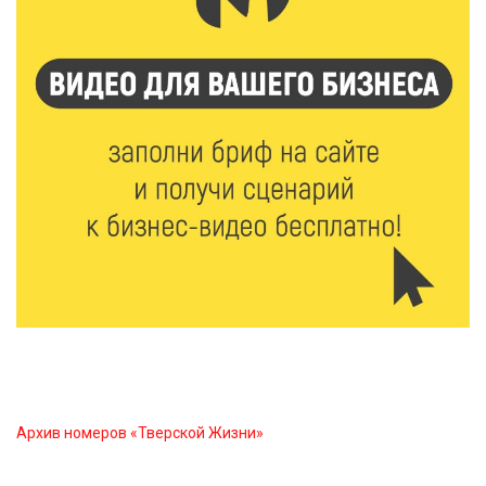
спорта»
6 Авг 2026 15:48
558
Голубев проверил школы и детсады Зубцова к 1
сентября
6 Авг 2026 15:01
312
От Твери до Москвы: выставка художника
Владимира Васильева о героях СВО проходит в РГБ
6 Авг 2026 14:55
270
В Твери создали соединения для кормовых
добавок, повышающие продуктивность
сельхозживотных
Архив номеров «Тверской Жизни»
6 Авг 2026 14:01
287
Мультфильм своими руками: в Твери дети сняли