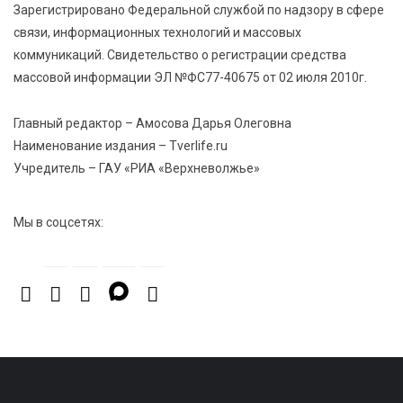
Зарегистрировано Федеральной службой по надзору в сфере
ленту по мотивам басни «Карась»
связи, информационных технологий и массовых
коммуникаций. Свидетельство о регистрации средства
6 Авг 2026 13:38
412
массовой информации ЭЛ №ФС77-40675 от 02 июля 2010г.
Виталий Королев: Тверская область станет
спортивной столицей России
Главный редактор – Амосова Дарья Олеговна
Наименование издания – Tverlife.ru
Учредитель – ГАУ «РИА «Верхневолжье»
Мы в соцсетях: