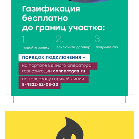
Исследование: ежемесячная смена категорий
кешбэка создает волны спроса
6 Авг 2026 16:28
405
Тверские «Романтики» покорили Витебск своей
хореографией
6 Авг 2026 16:08
493
Виталий Королев наградил строителей и
анонсировал новые проекты
6 Авг 2026 16:02
216
Объем выдачи ипотеки в России вырос на 38%
6 Авг 2026 16:01
244
Калининские футболисты представят Тверскую
область на всероссийском марафоне «Земля