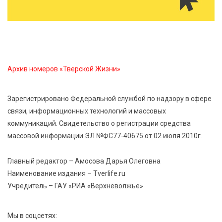
6 Авг 2026 12:01
208
Развитие надпрофессиональных компетенций:
студенческий актив ТвГМУ посетил культурную
столицу России
Архив номеров «Тверской Жизни»
6 Авг 2026 11:31
301
Зарегистрировано Федеральной службой по надзору в сфере
Уйти красиво: как жители Твери расстаются с
связи, информационных технологий и массовых
работодателями
коммуникаций. Свидетельство о регистрации средства
массовой информации ЭЛ №ФС77-40675 от 02 июля 2010г.
6 Авг 2026 11:25
292
В Твери обновили отделение гнойной хирургии
Главный редактор – Амосова Дарья Олеговна
Наименование издания – Tverlife.ru
Учредитель – ГАУ «РИА «Верхневолжье»
Мы в соцсетях: