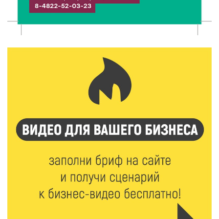
сельхозживотных
6 Авг 2026 14:01
169
Мультфильм своими руками: в Твери дети сняли
ленту по мотивам басни «Карась»
6 Авг 2026 13:38
239
Виталий Королев: Тверская область станет
спортивной столицей России
6 Авг 2026 13:02
256
Рынок труда 2026: где в Тверской области самые
высокие зарплаты и как изменились доходы
6 Авг 2026 12:43
3038
Водителям автобусов в Тверской области
компенсируют ипотеку