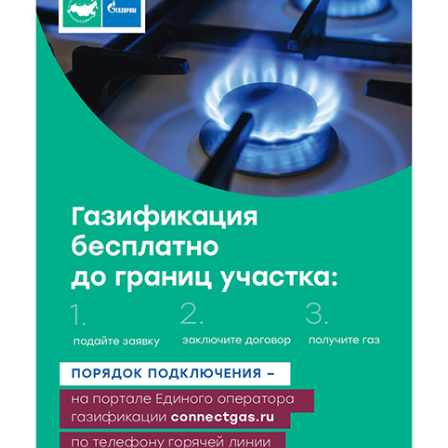
6 Авг 2026 16:01
114
Калининские футболисты представят Тверскую
область на всероссийском марафоне «Земля
спорта»
6 Авг 2026 15:48
242
Голубев проверил школы и детсады Зубцова к 1
сентября
6 Авг 2026 15:01
143
От Твери до Москвы: выставка художника
Владимира Васильева о героях СВО проходит в РГБ
6 Авг 2026 14:55
119
В Твери создали соединения для кормовых
добавок, повышающие продуктивность