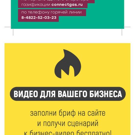
6 Авг 2026 08:10
229
В Твери открываются две масштабные выставки
известных художников
5 Авг 2026 23:02
419
В парке Твери прошла познавательная акция от
Госавтоинспекции
5 Авг 2026 22:02
388
Названы самые грамотные профессии по итогам
«Тотального диктанта»
5 Авг 2026 21:02
394
От детских площадок до спортивных арен: в
Калининском округе подвели итоги программы
поддержки местных инициатив