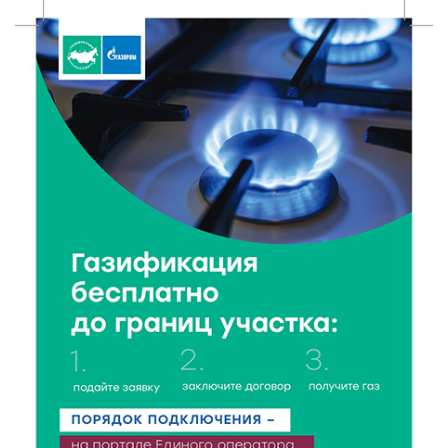
6 Авг 2026 11:01
151
Как правильно сжигать мусор на участке: советы
спасателей жителям Тверской области
6 Авг 2026 10:01
133
Спорт, энергия и мастер-классы: в Твери прошла
акция «Зарядка со стражем порядка»
6 Авг 2026 09:01
145
От хип-хопа до латины: как провести вечер 6
августа с пользой и драйвом
6 Авг 2026 08:40
163
Переменная облачность и кратковременный
дождь: что ждёт жителей Тверской области
сегодня