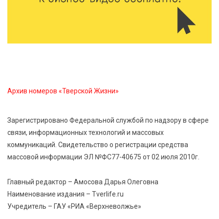
5 Авг 2026 20:02
306
Большая гонка на Волге: 8 августа Калязин станет
центром всероссийского велоспорта
5 Авг 2026 19:02
411
Туристический азарт и командный дух: в
Архив номеров «Тверской Жизни»
Максатихинском округе завершился молодёжный
фестиваль
Зарегистрировано Федеральной службой по надзору в сфере
связи, информационных технологий и массовых
5 Авг 2026 18:42
389
коммуникаций. Свидетельство о регистрации средства
Виталий Королев: 58 пространств благоустроят в
массовой информации ЭЛ №ФС77-40675 от 02 июля 2010г.
Верхневолжье
Главный редактор – Амосова Дарья Олеговна
5 Авг 2026 18:07
591
Наименование издания – Tverlife.ru
От Святого Августина до кислотных рейвов:
Учредитель – ГАУ «РИА «Верхневолжье»
необычная лекция об истории танцевальной