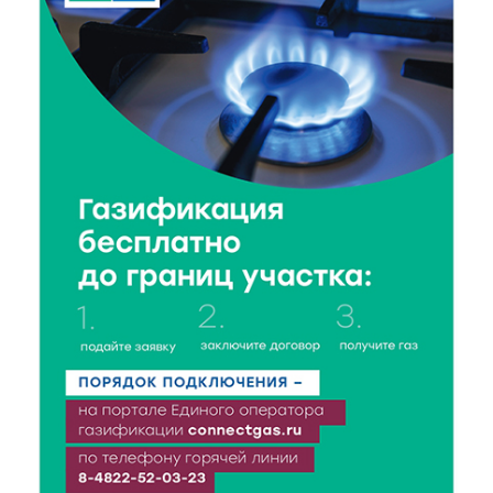
В Ржеве чествовали работников строительной
отрасли
7 Авг 2026 18:10
181
Зарядка со стражем порядка объединила детей в
«Чайке»
7 Авг 2026 18:02
399
В Нило-Столобенской пустыни началась
реставрация фасада исторической
Крестовоздвиженской церкви
7 Авг 2026 18:01
283
День арбуза отметили ребята в Андреапольском
Доме культуры