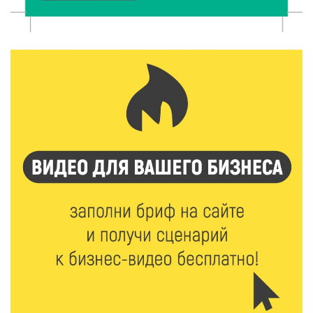
7 Авг 2026 17:02
320
Названы первые победители программы «Земский
работник культуры» в Тверской области
7 Авг 2026 16:32
532
Без прав и лицензий: итоги проверки таксистов в
Твери
7 Авг 2026 16:02
516
Сладкая программа в Твери: дегустация мёда и
рассказ о жизни пчёл
7 Авг 2026 15:41
274
Открыт набор на программу амбассадоров для
студентов российских вузов
7 Авг 2026 15:37
265