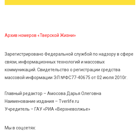
Жителям Тверской области напомнили об
опасности домашних заготовок
7 Авг 2026 15:32
327
Архив номеров «Тверской Жизни»
Золотой век “Горьковки”: как А. М. Кузнецова
изменила библиотечную жизнь Верхневолжья
Зарегистрировано Федеральной службой по надзору в сфере
связи, информационных технологий и массовых
7 Авг 2026 15:30
301
коммуникаций. Свидетельство о регистрации средства
«Россети Центр» отремонтировали почти 270
массовой информации ЭЛ №ФС77-40675 от 02 июля 2010г.
трансформаторных подстанций и более 146 км ЛЭП
в Тверской области
Главный редактор – Амосова Дарья Олеговна
Наименование издания – Tverlife.ru
7 Авг 2026 15:10
307
Учредитель – ГАУ «РИА «Верхневолжье»
На Петербургском марафоне «Пушкин — Петербург»
появится новая беговая трасса для
профессиональных спортсменов
Мы в соцсетях: