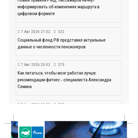
Новые правила РЖД: пассажиров начнут
информировать об изменениях маршрута в
цифровом формате
7 Авг 2026 21:02
322
Социальный фонд РФ представил актуальные
данные о численности пенсионеров
7 Авг 2026 20:02
273
Как питаться, чтобы мозг работал лучше:
рекомендации фитнес ‑ специалиста Александра
Семина
7 Авг 2026 19:02
292
Ботанические лаборатории в школах: Тверская
область запускает масштабный экопроект
7 Авг 2026 18:52
593