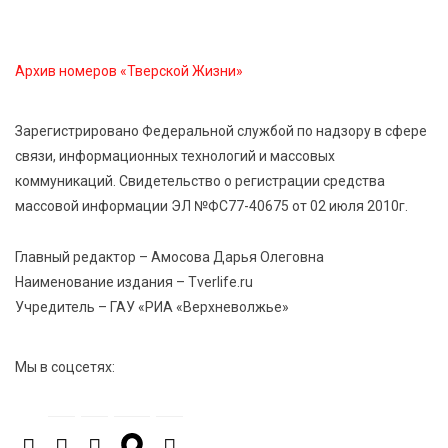
область на всероссийском марафоне «Земля
спорта»
Архив номеров «Тверской Жизни»
6 Авг 2026 15:48
503
Голубев проверил школы и детсады Зубцова к 1
Зарегистрировано Федеральной службой по надзору в сфере
сентября
связи, информационных технологий и массовых
коммуникаций. Свидетельство о регистрации средства
6 Авг 2026 15:01
296
массовой информации ЭЛ №ФС77-40675 от 02 июля 2010г.
От Твери до Москвы: выставка художника
Владимира Васильева о героях СВО проходит в РГБ
Главный редактор – Амосова Дарья Олеговна
Наименование издания – Tverlife.ru
Учредитель – ГАУ «РИА «Верхневолжье»
6 Авг 2026 14:55
254
В Твери создали соединения для кормовых
добавок, повышающие продуктивность
Мы в соцсетях:
сельхозживотных
6 Авг 2026 14:01
272