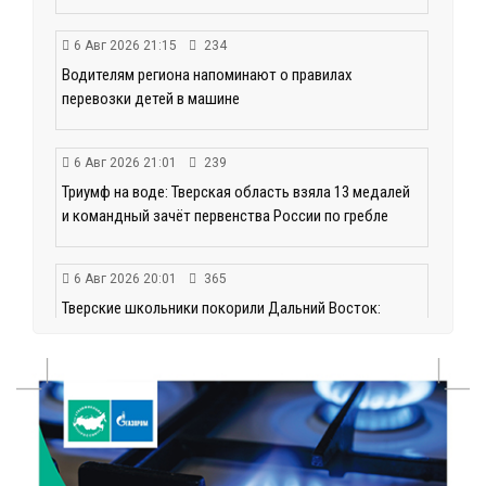
6 Авг 2026 21:15
234
Водителям региона напоминают о правилах
перевозки детей в машине
6 Авг 2026 21:01
239
Триумф на воде: Тверская область взяла 13 медалей
и командный зачёт первенства России по гребле
6 Авг 2026 20:01
365
Тверские школьники покорили Дальний Восток:
итоги смены в ВДЦ «Океан»
6 Авг 2026 19:01
333
Забота о пациентах и врачах: в ГКБ №7 стало ещё
комфортнее