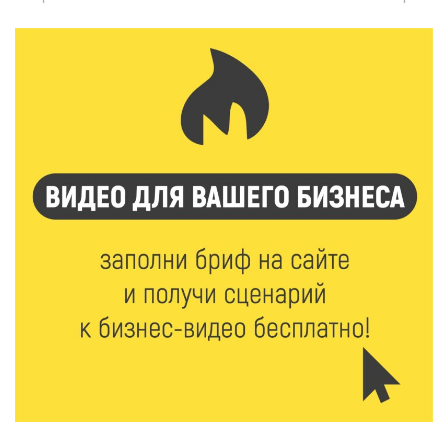
6 Авг 2026 16:37
241
Исследование: ежемесячная смена категорий
кешбэка создает волны спроса
6 Авг 2026 16:28
362
Тверские «Романтики» покорили Витебск своей
хореографией
6 Авг 2026 16:08
423
Виталий Королев наградил строителей и
анонсировал новые проекты
6 Авг 2026 16:02
186
Объем выдачи ипотеки в России вырос на 38%
6 Авг 2026 16:01
217
Калининские футболисты представят Тверскую