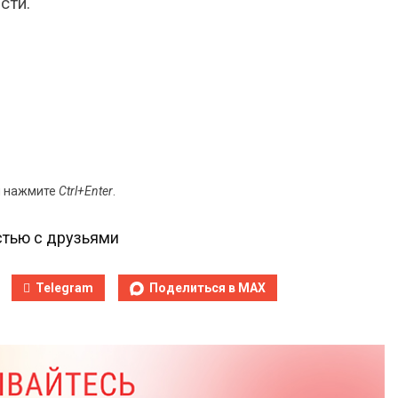
сти.
и нажмите
Ctrl+Enter
.
тью с друзьями
Telegram
Поделиться в MAX