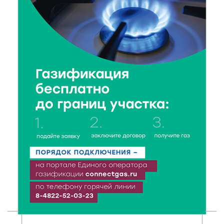
6 Авг 2026 18:18
296
Большие деньги для большой модернизации
тверских заводов
6 Авг 2026 18:01
204
«Дух больших побед»: глава спорткомитета оценил
состояние СШОР по гребле в Твери
6 Авг 2026 17:01
225
День рождения Светофора: в детском саду № 6
прошел необычный урок безопасности
6 Авг 2026 16:41
376
В Твери пройдёт дополнительный день приёма в
колледжи