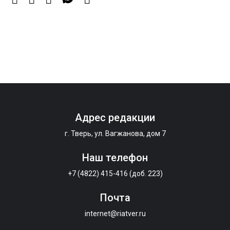
Мультфильм своими руками: в Твери дети сняли
ленту по мотивам басни «Карась»
6 Авг 2026 13:38
397
Виталий Королев: Тверская область станет
спортивной столицей России
Адрес редакции
г. Тверь, ул. Вагжанова, дом 7
Наш телефон
+7 (4822) 415-416 (доб. 223)
Почта
internet@riatver.ru