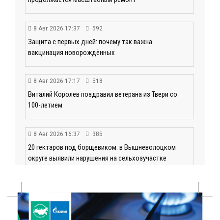
8 Авг 2026 17:37
592
Защита с первых дней: почему так важна
вакцинация новорождённых
8 Авг 2026 17:17
518
Виталий Королев поздравил ветерана из Твери со
100-летием
8 Авг 2026 16:37
385
20 гектаров под борщевиком: в Вышневолоцком
округе выявили нарушения на сельхозучастке
8 Авг 2026 15:37
331
Светофор, ЮИДовцы и ГИБДД: в Ржевском округе
напомнили о важности дорожной дисциплины