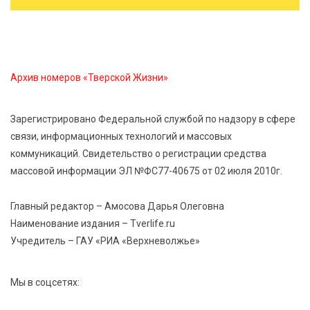
Виталий Королев рассказал о доступном спорте
для жителей Верхневолжья
8 Авг 2026 09:18
379
Архив номеров «Тверской Жизни»
«Эстафету чемпионов» провели на площади
Оленинского Дома культуры
Зарегистрировано Федеральной службой по надзору в сфере
связи, информационных технологий и массовых
8 Авг 2026 07:58
500
коммуникаций. Свидетельство о регистрации средства
В Нелидово открылся бассейн
массовой информации ЭЛ №ФС77-40675 от 02 июля 2010г.
Главный редактор – Амосова Дарья Олеговна
Наименование издания – Tverlife.ru
Учредитель – ГАУ «РИА «Верхневолжье»
Мы в соцсетях: