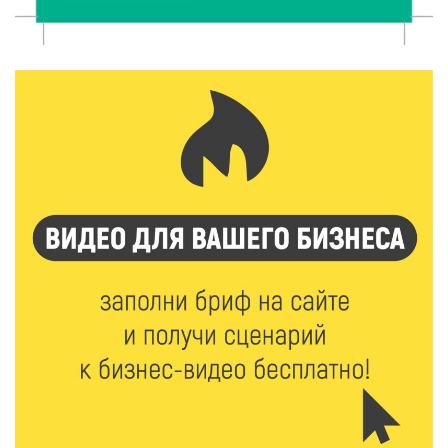
Забыл вещи в транспорте? Рассказываем, что ждёт
пассажиров по новым правилам
8 Авг 2026 12:12
1256
Более 40 миллионов на металлургию получил бизнес
Твери
8 Авг 2026 11:37
421
От теории до практики: в детских лагерях Тверской
области проходят «Дни безопасности»
8 Авг 2026 10:37
408
Арбуз без риска: на что обратить внимание при
покупке — советы Роскачества
8 Авг 2026 10:21
890