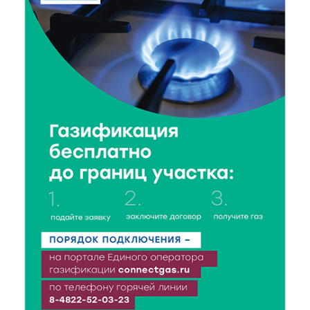
8 Авг 2026 14:37
361
Педагог детского сада Святой Анны
Кашинской — лауреат всероссийского конкурса
8 Авг 2026 14:23
299
Тверские экологи сняли на видео медвежий обед
8 Авг 2026 14:14
476
Виталий Королев запустил веловолну на Волге в
Калязине
8 Авг 2026 13:37
805
Чем удивит X Международный фестиваль «Калитка»
в 2026 году?
8 Авг 2026 12:37
452