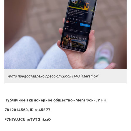
Фото предоставлено пресс-службой ПАО "МегаФон"
Публичное акционерное общество «МегаФон», ИНН
7812014560, ID a-45877
F7NfYUJCUneTVTGhkxiQ