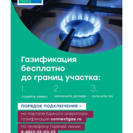
8 Авг 2026 14:14
173
Виталий Королев запустил веловолну на Волге в
Калязине
8 Авг 2026 13:37
403
Чем удивит X Международный фестиваль «Калитка»
в 2026 году?
8 Авг 2026 12:37
227
Забыл вещи в транспорте? Рассказываем, что ждёт
пассажиров по новым правилам
8 Авг 2026 12:12
603
Более 40 миллионов на металлургию получил бизнес
Твери