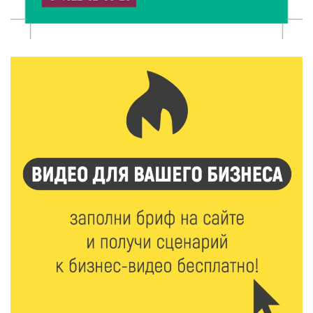
8 Авг 2026 11:37
307
От теории до практики: в детских лагерях Тверской
области проходят «Дни безопасности»
8 Авг 2026 10:37
264
Арбуз без риска: на что обратить внимание при
покупке — советы Роскачества
8 Авг 2026 10:21
299
Виталий Королев рассказал о доступном спорте
для жителей Верхневолжья
8 Авг 2026 09:18
245
«Эстафету чемпионов» провели на площади
Оленинского Дома культуры
8 Авг 2026 07:58
328