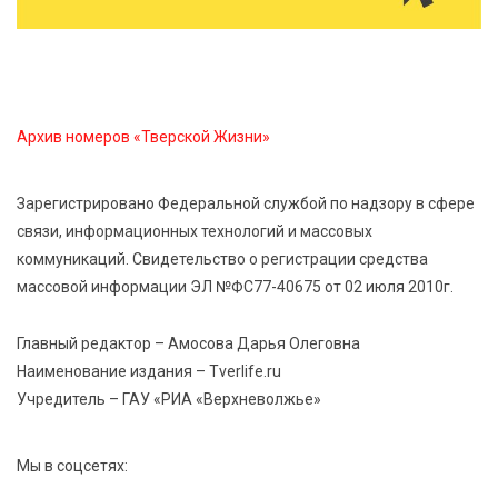
В Нелидово открылся бассейн
8 Авг 2026 05:02
331
В Тверской области провели Арбузный книжный
Архив номеров «Тверской Жизни»
день
Зарегистрировано Федеральной службой по надзору в сфере
7 Авг 2026 23:02
404
связи, информационных технологий и массовых
В Тверской области стартовала четвертая смена:
коммуникаций. Свидетельство о регистрации средства
инспекторы ГИБДД напомнили школьникам
правила безопасности в автобусах
массовой информации ЭЛ №ФС77-40675 от 02 июля 2010г.
Главный редактор – Амосова Дарья Олеговна
Наименование издания – Tverlife.ru
Учредитель – ГАУ «РИА «Верхневолжье»
Мы в соцсетях: