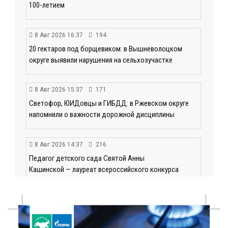
100-летием
8 Авг 2026 16:37
194
20 гектаров под борщевиком: в Вышневолоцком
округе выявили нарушения на сельхозучастке
8 Авг 2026 15:37
171
Светофор, ЮИДовцы и ГИБДД: в Ржевском округе
напомнили о важности дорожной дисциплины
8 Авг 2026 14:37
216
Педагог детского сада Святой Анны
Кашинской — лауреат всероссийского конкурса
8 Авг 2026 14:23
159
Тверские экологи сняли на видео медвежий обед